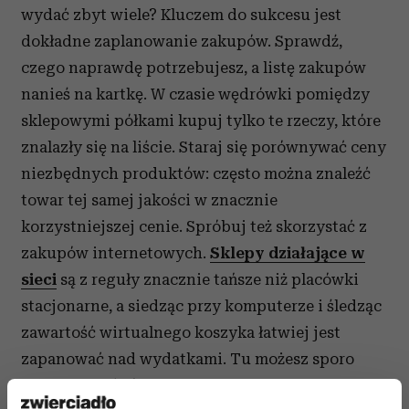
wydać zbyt wiele? Kluczem do sukcesu jest
dokładne zaplanowanie zakupów. Sprawdź,
czego naprawdę potrzebujesz, a listę zakupów
nanieś na kartkę. W czasie wędrówki pomiędzy
sklepowymi półkami kupuj tylko te rzeczy, które
znalazły się na liście. Staraj się porównywać ceny
niezbędnych produktów: często można znaleźć
towar tej samej jakości w znacznie
korzystniejszej cenie. Spróbuj też skorzystać z
zakupów internetowych.
Sklepy działające w
sieci
są z reguły znacznie tańsze niż placówki
stacjonarne, a siedząc przy komputerze i śledząc
zawartość wirtualnego koszyka łatwiej jest
zapanować nad wydatkami. Tu możesz sporo
zaoszczędzić również dzięki zakupom