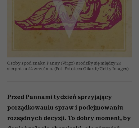
Osoby spod znaku Panny (Virgo) urodziły się między 23
sierpnia a 22 września. (Fot. Fototeca Gilardi/Getty Images)
Przed Pannami tydzień sprzyjający
porządkowaniu spraw i podejmowaniu
rozsądnych decyzji. To dobry moment, by
dopiąć zaległe obowiązki, ale również