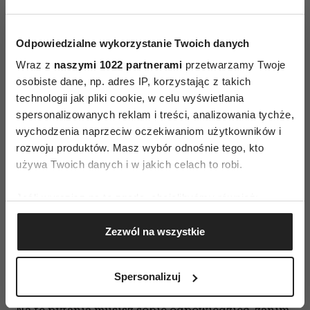
grupowym oraz zniżkom. W efekcie kupisz
wszystko, co jest ci niezbędne, a jednocześnie
zaoszczędzisz nieco pieniędzy na drobne
Odpowiedzialne wykorzystanie Twoich danych
przyjemności.
Wraz z
naszymi 1022 partnerami
przetwarzamy Twoje
Unikaj pułapek handlowców
osobiste dane, np. adres IP, korzystając z takich
technologii jak pliki cookie, w celu wyświetlania
W wielkich, samoobsługowych sklepach czeka na
spersonalizowanych reklam i treści, analizowania tychże,
klientów wiele pułapek. Im więcej wiesz na ich
wychodzenia naprzeciw oczekiwaniom użytkowników i
rozwoju produktów. Masz wybór odnośnie tego, kto
temat, tym łatwiej unikniesz zbędnych
używa Twoich danych i w jakich celach to robi.
wydatków. Czego należy się wystrzegać? Unikaj
produktów eksponowanych na najwyższych
Jeśli wyrazisz na to zgodę, chcielibyśmy również:
półkach – to one są z reguły najdroższe. Z
Gromadzić dane dotyczące Twojej lokalizacji
dystansem pochodź do akcji promocyjnych oraz
Zezwól na wszystkie
geograficznej z dokładnością nawet do kilku metrów
tak popularnych wielopaków. Czy faktycznie
Identyfikować Twoje urządzenie, aktywnie
analizując charakteryzującego je zbiory danych
zaoszczędzisz kupując dwie paczki ciastek, czy
Spersonalizuj
(fingerprinting, czyli wirtualny odcisk palca)
też jedną z nich wyrzucisz po upływie terminu?
Dowiedz się więcej odnośnie tego, jak Twoje osobiste
Na te pytania musisz sobie odpowiedzieć, zanim