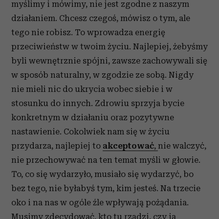
myślimy i mówimy, nie jest zgodne z naszym
działaniem. Chcesz czegoś, mówisz o tym, ale
tego nie robisz. To wprowadza energię
przeciwieństw w twoim życiu. Najlepiej, żebyśmy
byli wewnętrznie spójni, zawsze zachowywali się
w sposób naturalny, w zgodzie ze sobą. Nigdy
nie mieli nic do ukrycia wobec siebie i w
stosunku do innych. Zdrowiu sprzyja bycie
konkretnym w działaniu oraz pozytywne
nastawienie. Cokolwiek nam się w życiu
przydarza, najlepiej to
akceptować
,
nie walczyć,
nie przechowywać na ten temat myśli w głowie.
To, co się wydarzyło, musiało się wydarzyć, bo
bez tego, nie byłabyś tym, kim jesteś. Na trzecie
oko i na nas w ogóle źle wpływają pożądania.
Musimy zdecydować, kto tu rządzi, czy ja