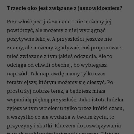
i reklam, aby oferować funkcje społecznościowe i
Trzecie oko jest związane z jasnowidzeniem?
analizować ruch w naszej witrynie. Informacje o tym, jak
korzystasz z naszej witryny, udostępniamy partnerom
Przeszłość jest już za nami i nie możemy jej
społecznościowym, reklamowym i analitycznym.
powtórzyć, ale możemy z niej wyciągnąć
Partnerzy mogą połączyć te informacje z innymi danymi
pozytywne lekcje. A przyszłości jeszcze nie
otrzymanymi od Ciebie lub uzyskanymi podczas
korzystania z ich usług.
znamy, ale możemy zgadywać, coś proponować,
mieć związane z tym jakieś odczucia. Ale to
odciąga od chwili obecnej, bo wybiegasz
naprzód. Tak naprawdę mamy tylko czas
teraźniejszy, którym możemy się cieszyć. Po
prostu żyj dobrze teraz, a będziesz miała
wspaniałą piękną przyszłość. Jako istota ludzka
żyjesz w tym wcieleniu tylko przez krótki czasu,
a wszystko co się wydarza w twoim życiu, to
przyczyny i skutki. Kluczem do rozwiązywania