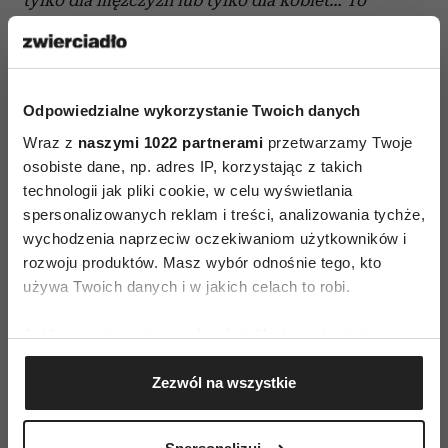
tylko dla mężczyzn lub tylko dla kobiet… To
kolekcja, która - mam nadzieję - ukaże harmonię
tych pozornych przeciwności…
Kolekcja
utrzymana była w dwóch tonacjach
Odpowiedzialne wykorzystanie Twoich danych
kolorystycznych – szarościach i czerniach z
Wraz z
naszymi 1022 partnerami
przetwarzamy Twoje
jednej strony oraz odcieniach brązów i beży, w
osobiste dane, np. adres IP, korzystając z takich
tym połyskliwej miedzi i złota – z drugiej.
technologii jak pliki cookie, w celu wyświetlania
Wzbogacona o intensywne odcienie miętowej
spersonalizowanych reklam i treści, analizowania tychże,
zieleni. Po raz kolejny w kolekcji Przybylski
wychodzenia naprzeciw oczekiwaniom użytkowników i
wykorzystał autorskie nadruki, tym razem są to
rozwoju produktów. Masz wybór odnośnie tego, kto
używa Twoich danych i w jakich celach to robi.
wariacje na temat struktury drewna. „ULTRA”
zawiera elementy klasyki połączone z
Jeśli wyrazisz na to zgodę, chcielibyśmy również:
nowoczesnymi rzeźbiarskimi formami. Z jednej
Gromadzić dane dotyczące Twojej lokalizacji
strony pojawiają się bardzo miękkie drapowane
Zezwól na wszystkie
geograficznej z dokładnością nawet do kilku metrów
elementy, które jednocześnie spłatają się z
Identyfikować Twoje urządzenie, aktywnie
geometrycznymi, modernistycznymi wpływami.
analizując charakteryzującego je zbiory danych