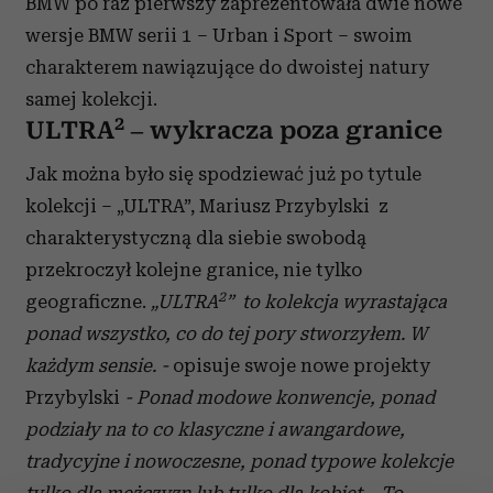
BMW po raz pierwszy zaprezentowała dwie nowe
wersje BMW serii 1 – Urban i Sport – swoim
charakterem nawiązujące do dwoistej natury
samej kolekcji.
2
ULTRA
– wykracza poza granice
Jak można było się spodziewać już po tytule
kolekcji – „ULTRA”, Mariusz Przybylski z
charakterystyczną dla siebie swobodą
przekroczył kolejne granice, nie tylko
2
geograficzne.
„ULTRA
”
to kolekcja wyrastająca
ponad wszystko, co do tej pory stworzyłem. W
każdym sensie.
-
opisuje swoje nowe projekty
Przybylski
- Ponad modowe konwencje, ponad
podziały na to co klasyczne i awangardowe,
tradycyjne i nowoczesne, ponad typowe kolekcje