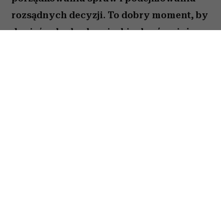
rozsądnych decyzji. To dobry moment, by
dopiąć zaległe obowiązki, ale również
zastanowić się, które z nich naprawdę są
warte twojej energii. Nie wszystko musisz
zrobić od razu. Sprawdź, co gwiazdy
przygotowały dla Panny na okres od 27
lipca do 2 sierpnia 2026 roku.
Spis treści:
Horoskop tygodniowy 27 lipca–2 sierpnia
2026 – Panna
Horoskop tygodniowy Panna – miłość i
relacje