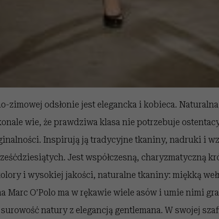
o-zimowej odsłonie jest elegancka i kobieca. Naturalna
onale wie, że prawdziwa klasa nie potrzebuje ostentacy
ryginalności. Inspirują ją tradycyjne tkaniny, nadruki i
sześćdziesiątych. Jest współczesną, charyzmatyczną kr
lory i wysokiej jakości, naturalne tkaniny: miękką wełn
a Marc O’Polo ma w rękawie wiele asów i umie nimi gra
 surowość natury z elegancją gentlemana. W swojej szaf