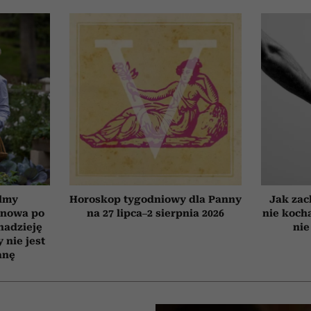
ilmy
Horoskop tygodniowy dla Panny
Jak zac
d nowa po
na 27 lipca–2 sierpnia 2026
nie koch
 nadzieję
nie
 nie jest
anę