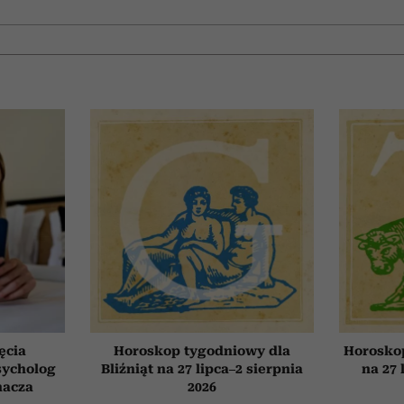
ęcia
Horoskop tygodniowy dla
Horosko
sycholog
Bliźniąt na 27 lipca–2 sierpnia
na 27 
nacza
2026