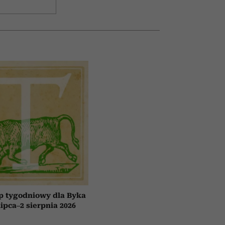
p tygodniowy dla Byka
lipca–2 sierpnia 2026