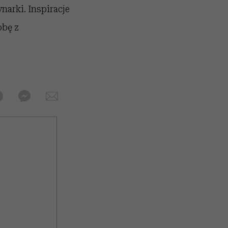
narki. Inspiracje
obę z