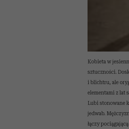
Kobieta w jesienn
sztuczności. Dosk
i blichtru, ale o
elementami z lat 
Lubi stonowane ko
jedwab. Mężczyzn
łączy pociągającą