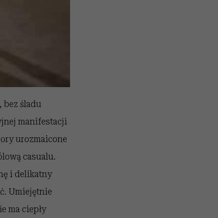
, bez śladu
jnej manifestacji
 wzory urozmaicone
ólową casualu.
ę i delikatny
ć. Umiejętnie
ie ma ciepły