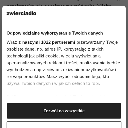
przekształci się w seksowną sukienkę, blisko
ciała, kiedy zdejmiemy z niej wierzchnią
szyfonową warstwę.
Odpowiedzialne wykorzystanie Twoich danych
Dodatki dla kobiet z charakterem
Wraz z
naszymi 1022 partnerami
przetwarzamy Twoje
Agata Wojtkiewicz swoją kolekcją pokazuje
osobiste dane, np. adres IP, korzystając z takich
technologii jak pliki cookie, w celu wyświetlania
kompleksowe podejście do niepowtarzalnego
spersonalizowanych reklam i treści, analizowania tychże,
ślubnego looku. Oprócz sukni zaprojektowała
wychodzenia naprzeciw oczekiwaniom użytkowników i
także oryginalne dodatki, które urozmaicą
rozwoju produktów. Masz wybór odnośnie tego, kto
charakter ślubnej stylizacji. Nowoczesna kurtka
używa Twoich danych i w jakich celach to robi.
bomberka; awangardowy, długi welon zdobiony
Jeśli wyrazisz na to zgodę, chcielibyśmy również:
ręcznie wyszywanymi perłami Swarovskiego czy
Gromadzić dane dotyczące Twojej lokalizacji
efektowna, szyfonowa peleryna będą stanowiły
Zezwól na wszystkie
geograficznej z dokładnością nawet do kilku metrów
ekstrawagancki dodatek zarówno do długiej jak
Identyfikować Twoje urządzenie, aktywnie
i krótkiej sukni ślubnej.
analizując charakteryzującego je zbiory danych