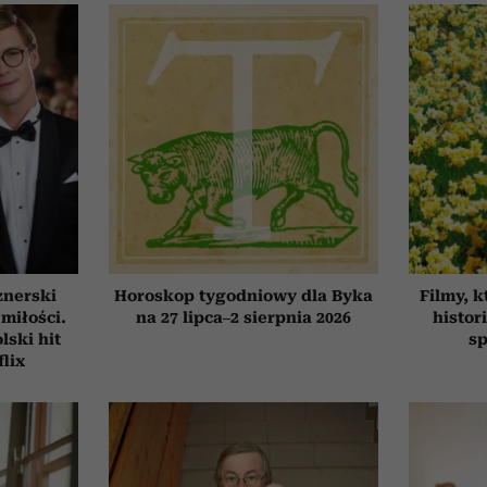
znerski
Horoskop tygodniowy dla Byka
Filmy, k
 miłości.
na 27 lipca–2 sierpnia 2026
histor
ski hit
sp
flix