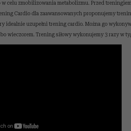
 w celu zmobilizowania metabolizmu. Przed treningi
rening Cardio dla zaawansowanych proponujemy trenin
ry idealnie uzupełni trening cardio. Można go wykonyw
albo wieczorem. Trening siłowy wykonujemy 3 razy w ty