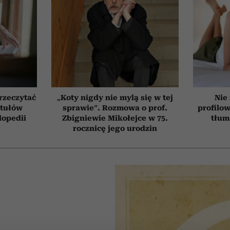
przeczytać
„Koty nigdy nie mylą się w tej
Nie
ytułów
sprawie”. Rozmowa o prof.
profilo
lopedii
Zbigniewie Mikołejce w 75.
tłum
rocznicę jego urodzin