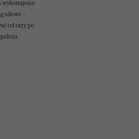
em wykonujemy
g siłowo –
ać od razy po
godniu.