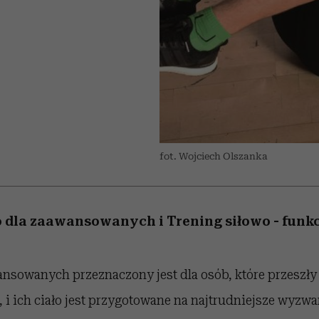
edź
 5,
j
Wiemy, gdzie go kupić
Miller s. 5, odc. 6]
niż się wydaje
sezon jesień–zima 2
fot. Wojciech Olszanka
 dla zaawansowanych i Trening siłowo - funk
ansowanych przeznaczony jest dla osób, które przeszł
 i ich ciało jest przygotowane na najtrudniejsze wyzwa