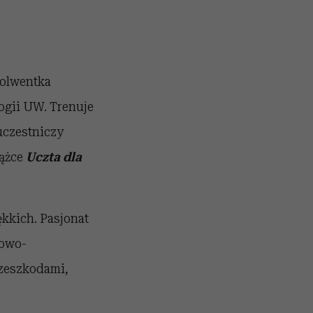
solwentka
gii UW. Trenuje
uczestniczy
iążce
Uczta dla
ękkich. Pasjonat
iowo-
rzeszkodami,