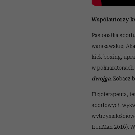
Współautorzy
k
Pasjonatka sport
warszawskiej Aka
kick boxing, upra
w półmaratonach 
dwojga
.
Zobacz b
Fizjoterapeuta, t
sportowych wyzwa
wytrzymałościowe.
IronMan 2016). W