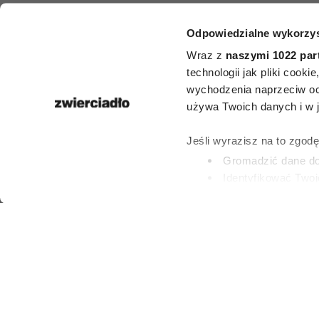
Odpowiedzialne wykorzys
HOROSKO
Wraz z
naszymi 1022 par
Horoskop ty
technologii jak pliki cook
wychodzenia naprzeciw oc
dla Raka na 2
używa Twoich danych i w ja
2 sierpnia
Jeśli wyrazisz na to zgod
Gromadzić dane dot
Identyfikować Twoj
27 LIPCA 2026
(fingerprinting, czyli 
Dowiedz się więcej odnośn
preferencje w
sekcji szc
dowolnej chwili.
Wykorzystujemy pliki cook
i analizować ruch w naszej
partnerom społecznościow