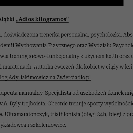
siążki
„Adios kilogramos”
u, doświadczona trenerka personalna, psycholożka. Ab
demii Wychowania Fizycznego oraz Wydziału Psycholo
wia trening siłowo-funkcjonalny z użyciem kettli oraz 
i maratonach. Autorka ćwiczeń dla kobiet w ciąży w ks
log Ady Jakimowicz na Zwierciadlo.pl
erapeuta manualny. Specjalista od uszkodzeń tkanek mi
ń. Były trójboista. Obecnie trenuje sporty wydolnośc
 Ultramaratończyk, triathlonista (biegi 24h, biegi z p
ykładowca i szkoleniowiec.