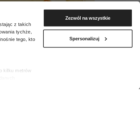
Zezwól na wszystkie
tając z takich
zowania tychże,
Spersonalizuj
ośnie tego, kto
o kilku metrów
 danych
łasne
ać swoją zgodę w
społecznościowe
odziły się w dniach 21 czerwca – 22 lipca.
dostępniamy
es)
nformacje z