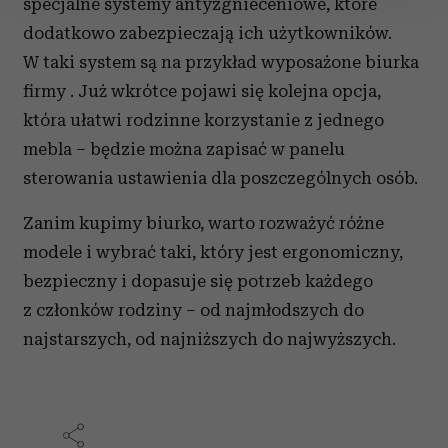
specjalne systemy antyzgnieceniowe, które
dodatkowo zabezpieczają ich użytkowników.
Wykorzystujemy pliki cookie do spersonalizowania treści
i reklam, aby oferować funkcje społecznościowe i
W taki system są na przykład wyposażone biurka
analizować ruch w naszej witrynie. Informacje o tym, jak
firmy . Już wkrótce pojawi się kolejna opcja,
korzystasz z naszej witryny, udostępniamy partnerom
która ułatwi rodzinne korzystanie z jednego
społecznościowym, reklamowym i analitycznym.
mebla – będzie można zapisać w panelu
Partnerzy mogą połączyć te informacje z innymi danymi
sterowania ustawienia dla poszczególnych osób.
otrzymanymi od Ciebie lub uzyskanymi podczas
korzystania z ich usług.
Zanim kupimy biurko, warto rozważyć różne
modele i wybrać taki, który jest ergonomiczny,
bezpieczny i dopasuje się potrzeb każdego
z członków rodziny – od najmłodszych do
najstarszych, od najniższych do najwyższych.