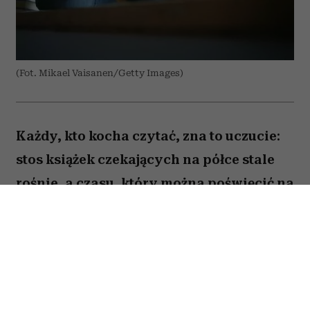
(Fot. Mikael Vaisanen/Getty Images)
Każdy, kto kocha czytać, zna to uczucie:
stos książek czekających na półce stale
rośnie, a czasu, który można poświęcić na
lekturę, ubywa. A przecież obok głośnych
nowości i sezonowych bestsellerów są
jeszcze te tytuły, które od lat wracają w
kolejnych zestawieniach
najważniejszych książek świata. Po które