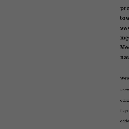
kawę z Kasią Miller”, s.
girls”
odc. 7]
prz
tow
swo
męs
Me
nau
Wewn
Pocz
odcz
fizyc
odd