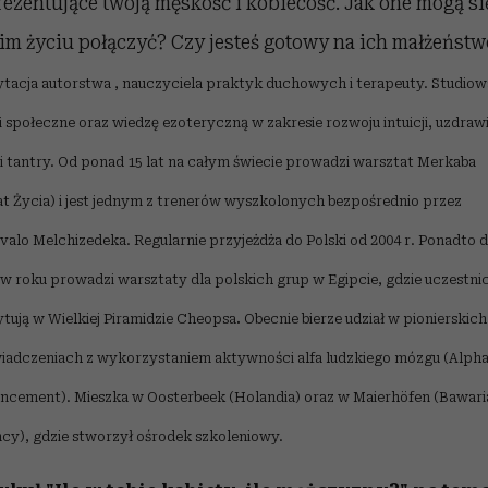
rezentujące twoją męskość i kobiecość. Jak one mogą si
im życiu połączyć? Czy jesteś gotowy na ich małżeństw
tacja autorstwa , nauczyciela praktyk duchowych i terapeuty. Studiow
i społeczne oraz wiedzę ezoteryczną w zakresie rozwoju intuicji, uzdrawi
 i tantry. Od ponad 15 lat na całym świecie prowadzi warsztat Merkaba
at Życia) i jest jednym z trenerów wyszkolonych bezpośrednio przez
valo Melchizedeka. Regularnie przyjeżdża do Polski od 2004 r. Ponadto 
 w roku prowadzi warsztaty dla polskich grup w Egipcie, gdzie uczestni
tują w Wielkiej Piramidzie Cheopsa
.
Obecnie bierze udział w pionierskich
iadczeniach z wykorzystaniem aktywności alfa ludzkiego mózgu (Alph
ncement). Mieszka w Oosterbeek (Holandia) oraz w Maierhöfen (Bawari
cy), gdzie stworzył ośrodek szkoleniowy.