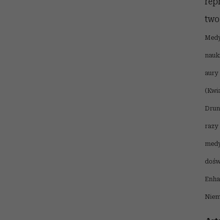
rep
two
Medy
nauk
aury
(Kwi
Drun
razy
medy
dośw
Enha
Niem