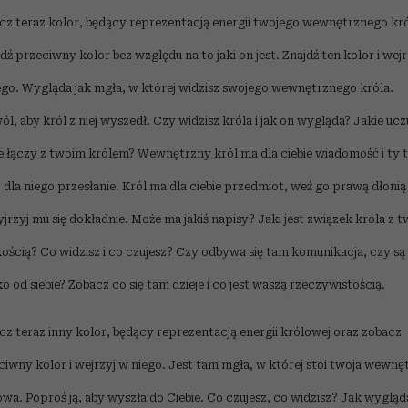
cz teraz kolor, będący reprezentacją energii twojego wewnętrznego kr
jdź przeciwny kolor bez względu na to jaki on jest. Znajdź ten kolor i wejr
ego. Wygląda jak mgła, w której widzisz swojego wewnętrznego króla.
l, aby król z niej wyszedł. Czy widzisz króla i jak on wygląda? Jakie ucz
ie łączy z twoim królem? Wewnętrzny król ma dla ciebie wiadomość i ty 
 dla niego przesłanie. Król ma dla ciebie przedmiot, weź go prawą dłonią
yjrzyj mu się dokładnie. Może ma jakiś napisy? Jaki jest związek króla z t
ością? Co widzisz i co czujesz? Czy odbywa się tam komunikacja, czy są
o od siebie? Zobacz co się tam dzieje i co jest waszą rzeczywistością.
cz teraz inny kolor, będący reprezentacją energii królowej oraz zobacz
ciwny kolor i wejrzyj w niego. Jest tam mgła, w której stoi twoja wewnę
owa. Poproś ją, aby wyszła do Ciebie. Co czujesz, co widzisz? Jak wygląd