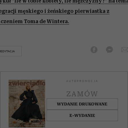
ykuł "Ile w tobie kobiety, ile mężczyzny?" na tem
egracji męskiego i żeńskiego pierwiastka z
czeniem Toma de Wintera.
EDYTACJA
AUTOPROMOCJA
ZAMÓW
WYDANIE DRUKOWANE
E-WYDANIE