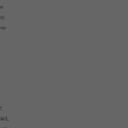
sz
zyj
woją
ć
aci,