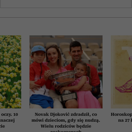
 oczy. 10
Novak Djoković zdradził, co
Horoskop
inaczej
mówi dzieciom, gdy się nudzą.
na 27 
cie
Wielu rodziców będzie