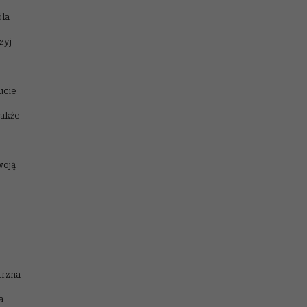
óla
zyj
ucie
także
woją
trzna
a