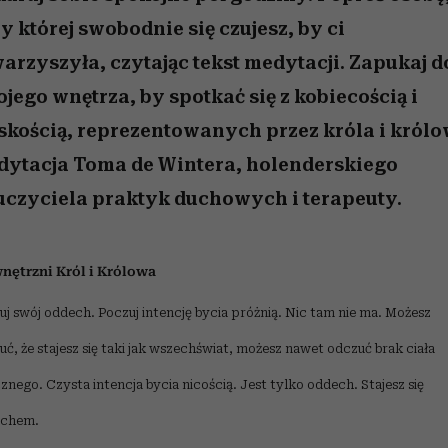
 5,
kwestie, o których wciąż
skutki dla związku i dla
Miller s. 5, odc. 6]
Raport Lyst ujaw
boimy się mówić
partnerki
najbardziej pożąd
y której swobodnie się czujesz, by ci
ubrania i marki se
arzyszyła, czytając tekst medytacji. Zapukaj d
jego wnętrza, by spotkać się z kobiecością i
kością, reprezentowanych przez króla i królo
dytacja Toma de Wintera, holenderskiego
czyciela praktyk duchowych i terapeuty.
ętrzni Król i Królowa
uj swój oddech. Poczuj intencję bycia próżnią. Nic tam nie ma. Możesz
uć, że stajesz się taki jak wszechświat, możesz nawet odczuć brak ciała
znego. Czysta intencja bycia nicością. Jest tylko oddech. Stajesz się
echem.