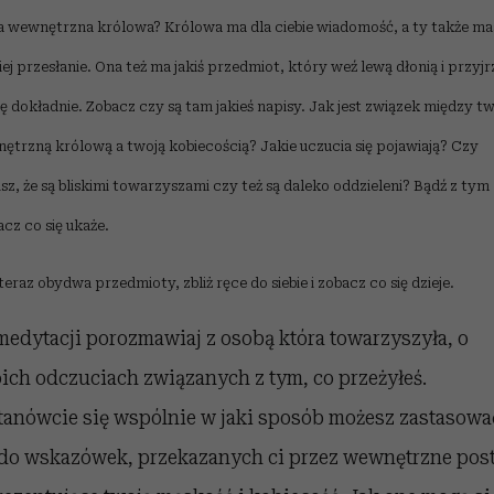
a wewnętrzna królowa? Królowa ma dla ciebie wiadomość, a ty także ma
iej przesłanie. Ona też ma jakiś przedmiot, który weź lewą dłonią i przyjr
ię dokładnie. Zobacz czy są tam jakieś napisy. Jak jest związek między t
ętrzną królową a twoją kobiecością? Jakie uczucia się pojawiają? Czy
sz, że są bliskimi towarzyszami czy też są daleko oddzieleni? Bądź z tym
acz co się ukaże.
eraz obydwa przedmioty, zbliż ręce do siebie i zobacz co się dzieje.
medytacji porozmawiaj z osobą która towarzyszyła, o
ich odczuciach związanych z tym, co przeżyłeś.
tanówcie się wspólnie w jaki sposób możesz zastasowa
 do wskazówek, przekazanych ci przez wewnętrzne post