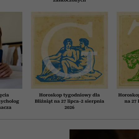
zaskoczonych
ęcia
Horoskop tygodniowy dla
Horosko
sycholog
Bliźniąt na 27 lipca–2 sierpnia
na 27 
nacza
2026