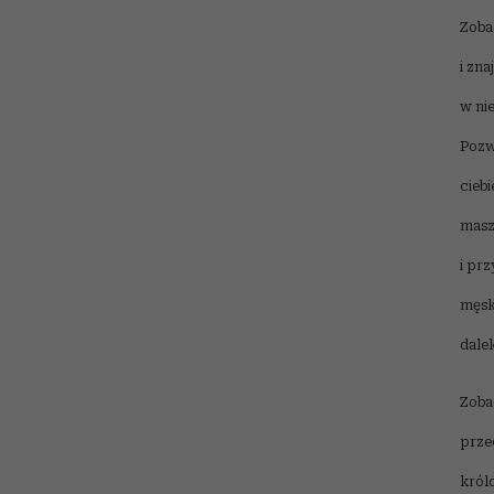
Zoba
i zna
w ni
Pozwó
cieb
masz
i prz
męsk
dalek
Zoba
prze
król