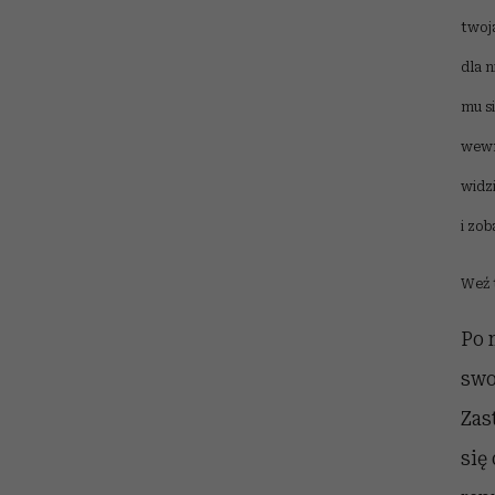
twoj
dla n
mu s
wewn
widzi
i zob
Weź t
Po 
swo
Zas
się