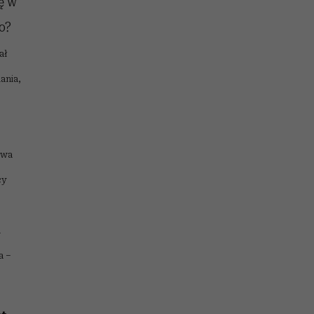
ę w
o?
ał
ania,
dwa
cy
a
a –