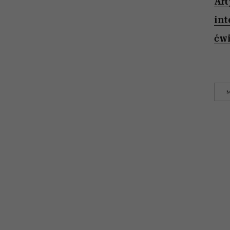
Art
int
ćwi
M