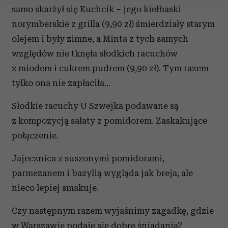
samo skarżył się Kuchcik – jego kiełbaski
Wykorzystujemy pliki cookie do spersonalizowania treści
norymberskie z grilla (9,90 zł) śmierdziały starym
i reklam, aby oferować funkcje społecznościowe i
olejem i były zimne, a Minta z tych samych
analizować ruch w naszej witrynie. Informacje o tym, jak
względów nie tknęła słodkich racuchów
korzystasz z naszej witryny, udostępniamy partnerom
społecznościowym, reklamowym i analitycznym.
z miodem i cukrem pudrem (9,90 zł). Tym razem
Partnerzy mogą połączyć te informacje z innymi danymi
tylko ona nie zapłaciła…
otrzymanymi od Ciebie lub uzyskanymi podczas
korzystania z ich usług.
Słodkie racuchy U Szwejka podawane są
z kompozycją sałaty z pomidorem. Zaskakujące
połączenie.
Jajecznica z suszonymi pomidorami,
parmezanem i bazylią wygląda jak breja, ale
nieco lepiej smakuje.
Czy następnym razem wyjaśnimy zagadkę, gdzie
w Warszawie podaje się dobre śniadania?