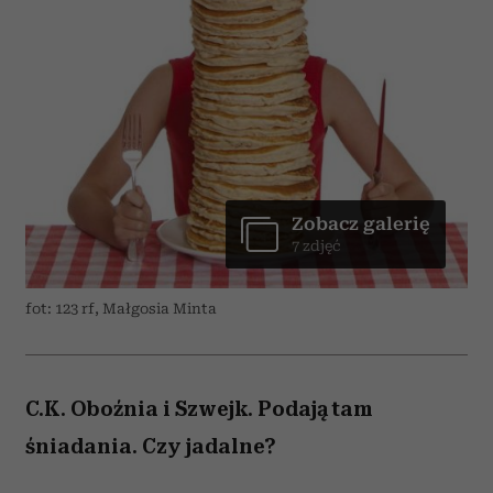
Zobacz galerię
7 zdjęć
fot: 123 rf, Małgosia Minta
C.K. Oboźnia i Szwejk. Podają tam
śniadania. Czy jadalne?