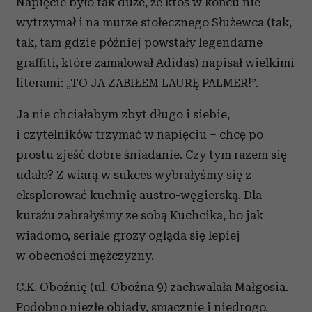
Napięcie było tak duże, że ktoś w końcu nie
wytrzymał i na murze stołecznego Służewca (tak,
tak, tam gdzie później powstały legendarne
graffiti, które zamalował Adidas) napisał wielkimi
literami: „TO JA ZABIŁEM LAURĘ PALMER!”.
Ja nie chciałabym zbyt długo i siebie,
i czytelników trzymać w napięciu – chcę po
prostu zjeść dobre śniadanie. Czy tym razem się
udało? Z wiarą w sukces wybrałyśmy się z
eksplorować kuchnię austro-węgierską. Dla
kurażu zabrałyśmy ze sobą Kuchcika, bo jak
wiadomo, seriale grozy ogląda się lepiej
w obecności mężczyzny.
C.K. Oboźnię (ul. Oboźna 9) zachwalała Małgosia.
Podobno niezłe obiady, smacznie i niedrogo.