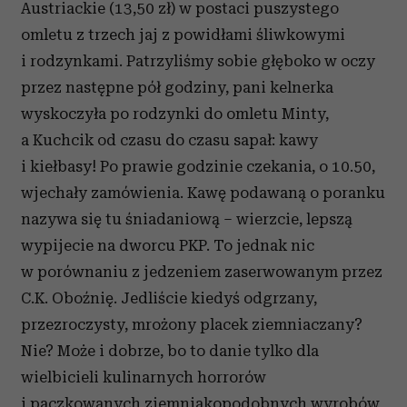
Austriackie (13,50 zł) w postaci puszystego
omletu z trzech jaj z powidłami śliwkowymi
i rodzynkami. Patrzyliśmy sobie głęboko w oczy
przez następne pół godziny, pani kelnerka
wyskoczyła po rodzynki do omletu Minty,
a Kuchcik od czasu do czasu sapał: kawy
i kiełbasy! Po prawie godzinie czekania, o 10.50,
wjechały zamówienia. Kawę podawaną o poranku
nazywa się tu śniadaniową – wierzcie, lepszą
wypijecie na dworcu PKP. To jednak nic
w porównaniu z jedzeniem zaserwowanym przez
C.K. Oboźnię. Jedliście kiedyś odgrzany,
przezroczysty, mrożony placek ziemniaczany?
Nie? Może i dobrze, bo to danie tylko dla
wielbicieli kulinarnych horrorów
i paczkowanych ziemniakopodobnych wyrobów