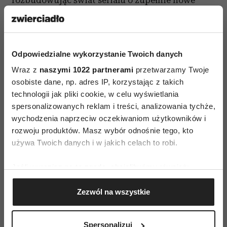
postacie i historie.
Dziękujemy za wzięcie udziału w konkursie.
Pięciu osobom już wysłaliśmy książki i płyty
Odpowiedzialne wykorzystanie Twoich danych
DVD pod tytułem "Czas honoru". Zwycięzców:
Wraz z
naszymi 1022 partnerami
przetwarzamy Twoje
panią Kingę, pana Sławka, bardnaskela,pani
osobiste dane, np. adres IP, korzystając z takich
technologii jak pliki cookie, w celu wyświetlania
Patrycja i pan Daniel. Gratulujemy!
spersonalizowanych reklam i treści, analizowania tychże,
wychodzenia naprzeciw oczekiwaniom użytkowników i
rozwoju produktów. Masz wybór odnośnie tego, kto
używa Twoich danych i w jakich celach to robi.
Jeśli wyrazisz na to zgodę, chcielibyśmy również:
Gromadzić dane dotyczące Twojej lokalizacji
Zezwól na wszystkie
AUTOPROMOCJA
geograficznej z dokładnością nawet do kilku metrów
Identyfikować Twoje urządzenie, aktywnie
analizując charakteryzującego je zbiory danych
Spersonalizuj