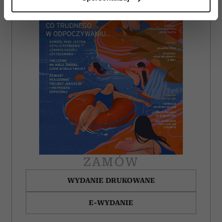
(fingerprinting, czyli wirtualny odcisk palca)
Dowiedz się więcej odnośnie tego, jak Twoje osobiste
dane są przetwarzane oraz ustaw własne preferencje w
sekcji szczegółów
. W Deklaracji plików cookie możesz
zmienić lub wycofać swoją zgodę w dowolnej chwili.
Wykorzystujemy pliki cookie do spersonalizowania treści
i reklam, aby oferować funkcje społecznościowe i
analizować ruch w naszej witrynie. Informacje o tym, jak
korzystasz z naszej witryny, udostępniamy partnerom
społecznościowym, reklamowym i analitycznym.
Partnerzy mogą połączyć te informacje z innymi danymi
otrzymanymi od Ciebie lub uzyskanymi podczas
korzystania z ich usług.
ZAMÓW
WYDANIE DRUKOWANE
E-WYDANIE