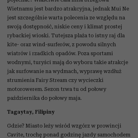
korzystasz z naszej witryny, udostępniamy partnerom
Wietnamu jest bardzo atrakcyjna, jednak Mui Ne
społecznościowym, reklamowym i analitycznym.
jest szczególnie warta polecenia ze względu na
Partnerzy mogą połączyć te informacje z innymi danymi
swoją dostępność, niskie ceny i klimat prostej
otrzymanymi od Ciebie lub uzyskanymi podczas
rybackiej wioski. Tutejsza plaża to istny raj dla
korzystania z ich usług.
kite- oraz wind-surferów, z powodu silnych
wiatrów i rzadkich opadów. Poza sportami
wodnymi, turyści mają do wyboru takie atrakcje
jak surfowanie na wydmach, wyprawę wzdłuż
strumienia Fairy Stream czy wycieczki
motorowerem. Sezon trwa tu od połowy
października do połowy maja.
Tagaytay, Filipiny
Gdzie? Miasto leży wśród wzgórz w prowincji
Cavite, trochę ponad godzinę jazdy samochodem