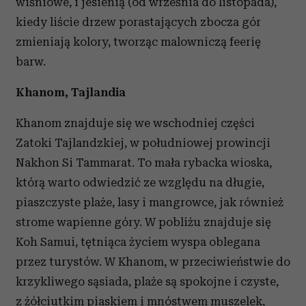
wiśniowe, i jesienią (od września do listopada),
kiedy liście drzew porastających zbocza gór
zmieniają kolory, tworząc malowniczą feerię
barw.
Khanom, Tajlandia
Khanom znajduje się we wschodniej części
Zatoki Tajlandzkiej, w południowej prowincji
Nakhon Si Tammarat. To mała rybacka wioska,
którą warto odwiedzić ze względu na długie,
piaszczyste plaże, lasy i mangrowce, jak również
strome wapienne góry. W pobliżu znajduje się
Koh Samui, tętniąca życiem wyspa oblegana
przez turystów. W Khanom, w przeciwieństwie do
krzykliwego sąsiada, plaże są spokojne i czyste,
z żółciutkim piaskiem i mnóstwem muszelek,