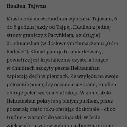
Hualien, Tajwan
Miasto leży na wschodnim wybrzeżu Tajwanu, 6
do 8 godzin jazdy od Tajpej. Hualien z jednej
strony graniczy z Pacyfikiem, a z drugiej
z Hehuanshan (w dosłownym tłumaczeniu „Góra
Radości”). Klimat panuje tu umiarkowany,
powietrze jest krystalicznie czyste, a tonące
w chmurach szczyty pasma Hehuanshan
zapierają dech w piersiach. Ze względu na swoje
położenie pomiędzy oceanem a górami, Hualien
oferuje pełen wachlarz atrakcji. W zimie stoki
Hehuanshan pokryte są białym puchem, przez
pozostałą część roku oferując doskonałe – choć
trudne – warunki do wspinaczki. W lecie
większość turystów wybiera nabrzeżną stronę