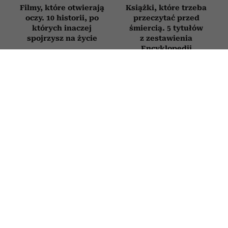
Filmy, które otwierają
Książki, które trzeba
oczy. 10 historii, po
przeczytać przed
których inaczej
śmiercią. 5 tytułów
spojrzysz na życie
z zestawienia
Encyklopedii
Britannica
FILMY
Bachleda-Curuś, Roznerski i
Zakościelny szukają miłości. Ten
pełen humoru polski hit obejrzysz na
Netflix
9 LIPCA 2026
MILENA ROSZKOWSKA