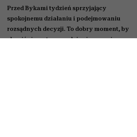
Przed Bykami tydzień sprzyjający
spokojnemu działaniu i podejmowaniu
rozsądnych decyzji. To dobry moment, by
skupić się na tym, co daje ci poczucie
stabilności i bezpieczeństwa. Choć wokół
może dziać się wiele, największe korzyści
przyniesie konsekwencja i cierpliwość.
Sprawdź, co gwiazdy przygotowały dla
Byka na okres od 27 lipca do 2 sierpnia
2026 roku.
Spis treści: