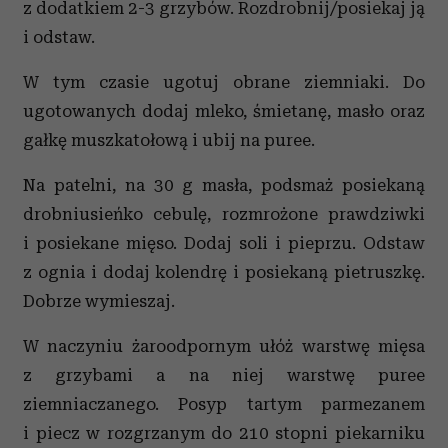
z dodatkiem 2-3 grzybów. Rozdrobnij/posiekaj ją
i odstaw.
W tym czasie ugotuj obrane ziemniaki. Do
ugotowanych dodaj mleko, śmietanę, masło oraz
gałkę muszkatołową i ubij na puree.
Na patelni, na 30 g masła, podsmaż posiekaną
drobniusieńko cebulę, rozmrożone prawdziwki
i posiekane mięso. Dodaj soli i pieprzu. Odstaw
z ognia i dodaj kolendrę i posiekaną pietruszkę.
Dobrze wymieszaj.
W naczyniu żaroodpornym ułóż warstwę mięsa
z grzybami a na niej warstwę puree
ziemniaczanego. Posyp tartym parmezanem
i piecz w rozgrzanym do 210 stopni piekarniku