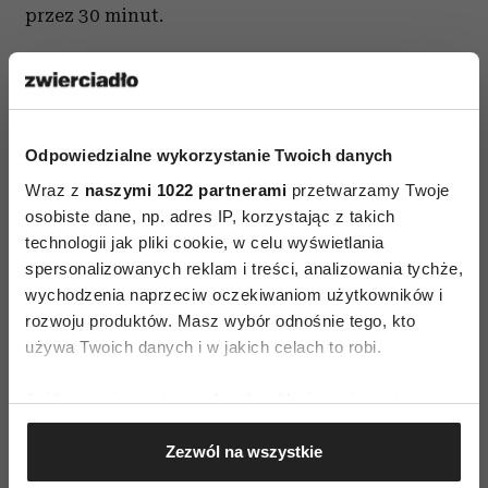
przez 30 minut.
Warto przygotować do dekoracji trochę
podsmażonych na maśle prawdziwków - jako
dodatkowy sos i listki pietruszki.
Odpowiedzialne wykorzystanie Twoich danych
Podawaj z roszponką polaną oliwą z oliwek lub
Wraz z
naszymi 1022 partnerami
przetwarzamy Twoje
warzywami pokrojonymi w zapałkę i smażonymi
osobiste dane, np. adres IP, korzystając z takich
na woku.
technologii jak pliki cookie, w celu wyświetlania
spersonalizowanych reklam i treści, analizowania tychże,
Wino odpowiednie do tej potrawy musi mieć
wychodzenia naprzeciw oczekiwaniom użytkowników i
bardzo silny charakter, polecam np. Lussac Saint
rozwoju produktów. Masz wybór odnośnie tego, kto
używa Twoich danych i w jakich celach to robi.
Emilion z Chateau des Landes.
Jeśli wyrazisz na to zgodę, chcielibyśmy również:
Gromadzić dane dotyczące Twojej lokalizacji
Zezwól na wszystkie
geograficznej z dokładnością nawet do kilku metrów
Identyfikować Twoje urządzenie, aktywnie