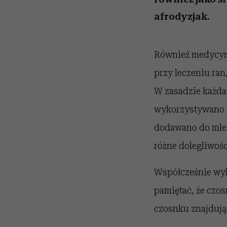
afrodyzjak.
Również medycyna
przy leczeniu ra
W zasadzie każda
wykorzystywano w
dodawano do mlek
różne dolegliwoś
Współcześnie wyko
pamiętać, że czo
czosnku znajdują