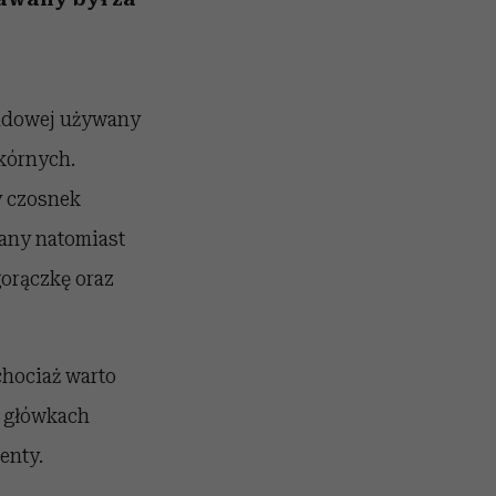
ludowej używany
kórnych.
y czosnek
any natomiast
orączkę oraz
chociaż warto
w główkach
enty.