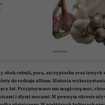
nice
edź
 5,
Wiemy, gdzie go kupić
zaskakujący faworyt
Miller s. 5, odc. 6]
sezon jesień–zima 2
PL
12
123rf.com
y obok cebuli, pora, szczypiorku oraz innych
eży do rodzaju allium. Historia wykorzystani
sięcy lat. Przypisywano mu magiczną moc, chro
irami i złymi mocami. W pewnym okresie uż
rodka płatniczego. W niektórych kulturach uz