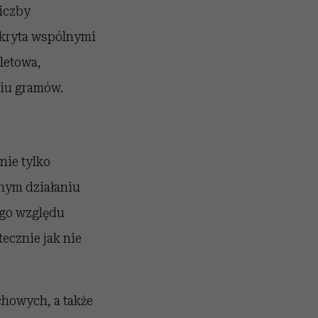
liczby
 okryta wspólnymi
letowa,
ciu gramów.
nie tylko
ilnym działaniu
ego względu
ecznie jak nie
chowych, a także