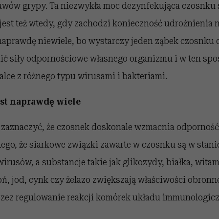
awów grypy. Ta niezwykła moc dezynfekująca czosnku 
est też wtedy, gdy zachodzi konieczność udrożnienia n
 naprawdę niewiele, bo wystarczy jeden ząbek czosnku 
ć siły odpornościowe własnego organizmu i w ten sp
lce z różnego typu wirusami i bakteriami.
est naprawdę wiele
 zaznaczyć, że czosnek
doskonale wzmacnia odporność
ego, że siarkowe związki zawarte w czosnku są w stani
wirusów, a substancje takie jak glikozydy, białka, witam
pń, jod, cynk czy żelazo zwiększają właściwości obron
zez regulowanie reakcji komórek układu immunologicz