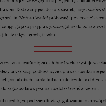
 ceniony jest ze względu na przyjemny, charakterystyc
rawom. Dodawany jest do zup, sałatek, mięs, sosów, s
go świata. Można również próbować „przemycać” czosn
stosując go jako przyprawę, szczególnie do potraw wz
(tłuste mięso, groch, fasola).
w czosnku uważa się za ozdobne i wykorzystuje w cela
leży przy okazji podkreślić, że uprawa czosnku nie jes
ach, na rabatach, na skalnikach, nielicznie pod drzew
 do zagospodarowywania i ozdoby terenów zieleni.
nku jest to, że podczas długiego gotowania traci swój 