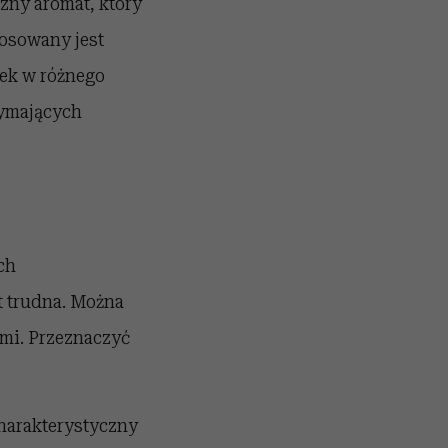
zny aromat, który
tosowany jest
ek w różnego
dymających
ch
t trudna. Można
ami. Przeznaczyć
charakterystyczny