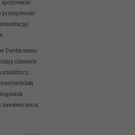
z spożywanie
e przyspieszać
ermentację)
m.
i w Twoim menu
iżają ciśnienie
ą miażdżycy,
 przeciwdziała
stąpienia
 zawałem serca.