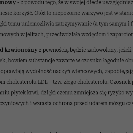
armowy
- z powodu tego, że w swojej diecie uwzględnis
iesie korzyść. Otóż to niepozorne warzywo jest w stani
ięki temu uniemożliwia zatrzymywanie (a tym samym i f
mowych w jelitach, przeciwdziała wzdęciom i zaparcio
ad krwionośny
z pewnością będzie zadowolony, jeżel
ek, bowiem substancje zawarte w czosnku łagodnie obn
 poprawiają wydolność naczyń wieńcowych, zapobiegaj
om cholesterolu LDL – tzw. złego cholesterolu. Czosnek
aniu płytek krwi, dzięki czemu zmniejsza się ryzyko wy
czyniowych i wzrasta ochrona przed udarem mózgu czy