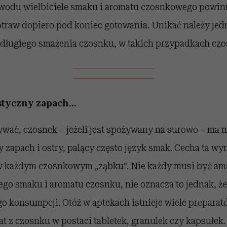
owodu wielbiciele smaku i aromatu czosnkowego powinn
traw dopiero pod koniec gotowania. Unikać należy je
 długiego smażenia czosnku, w takich przypadkach czo
tyczny zapach...
ywać, czosnek – jeżeli jest spożywany na surowo – ma 
 zapach i ostry, palący często język smak. Cecha ta w
w każdym czosnkowym „ząbku”. Nie każdy musi być am
ego smaku i aromatu czosnku, nie oznacza to jednak, ż
o konsumpcji. Otóż w aptekach istnieje wiele prepara
t z czosnku w postaci tabletek, granulek czy kapsułek.