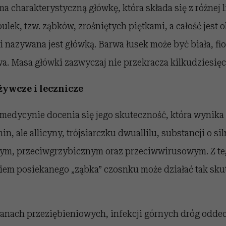
a charakterystyczną główkę, która składa się z różnej 
lek, tzw. ząbków, zrośniętych piętkami, a całość jest
 nazywana jest główką. Barwa łusek może być biała, fio
a. Masa główki zazwyczaj nie przekracza kilkudziesię
żywcze i lecznicze
medycynie docenia się jego skuteczność, która wynika 
n, ale allicyny, trójsiarczku dwuallilu, substancji o s
ym, przeciwgrzybicznym oraz przeciwwirusowym. Z t
iem posiekanego „ząbka” czosnku może działać tak skut
stanach przeziębieniowych, infekcji górnych dróg odde