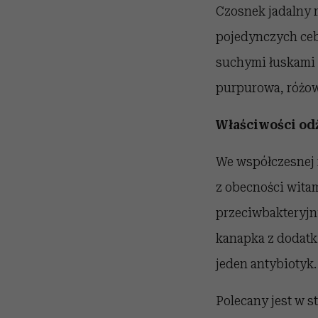
Czosnek jadalny m
pojedynczych cebu
suchymi łuskami i
purpurowa, różow
Właściwości od
We współczesnej 
z obecności witami
przeciwbakteryjn
kanapka z dodatk
jeden antybiotyk.
Polecany jest w 