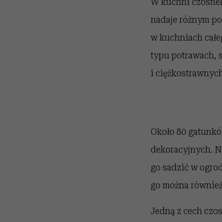
W kuchni czosnek
nadaje różnym pot
w kuchniach całe
typu potrawach, 
i ciężkostrawnych 
Około 80 gatunkó
dekoracyjnych. Na
go sadzić w ogrod
go można również
Jedną z cech czos