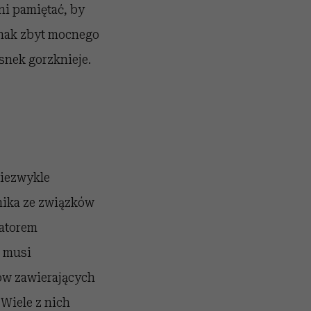
i pamiętać, by
dnak zbyt mocnego
snek gorzknieje.
niezwykle
ynika ze związków
atorem
e musi
tów zawierających
 Wiele z nich