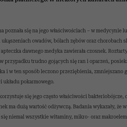
 poznała się na jego właściwościach – w medycynie 
n, ukąszeniach owadów, bólach zębów oraz chorobach s
 apteczka dawnego medyka zawierała czosnek. Roztart
 przypadku trudno gojących się ran i oparzeń, posiek
a i w ten sposób leczono przeziębienia, zmniejszano g
ci układu pokarmowego.
rzystuje się jego często właściwości bakteriobójcze, 
snek ma dużą wartość odżywczą. Badania wykazały, że 
 się niemal wszystkie witaminy, mikro- oraz makroelem