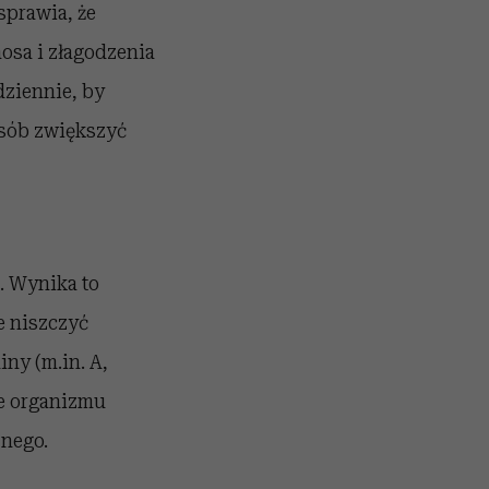
sprawia, że
osa i złagodzenia
dziennie, by
osób zwiększyć
. Wynika to
e niszczyć
iny (m.in. A,
ne organizmu
nego.