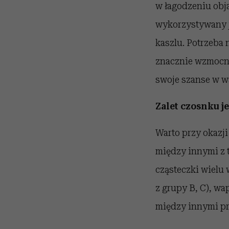
w łagodzeniu obj
wykorzystywany j
kaszlu. Potrzeba
znacznie wzmocni
swoje szanse w wa
Zalet czosnku j
Warto przy okazji
między innymi z t
cząsteczki wielu 
z grupy B, C), wa
między innymi pr