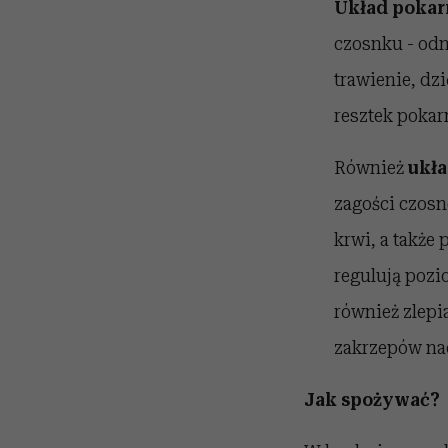
Układ pok
czosnku - odn
trawienie, dz
resztek pokar
Również
ukł
zagości czosn
krwi, a także
regulują pozi
również zlepi
zakrzepów na
Jak spożywać?