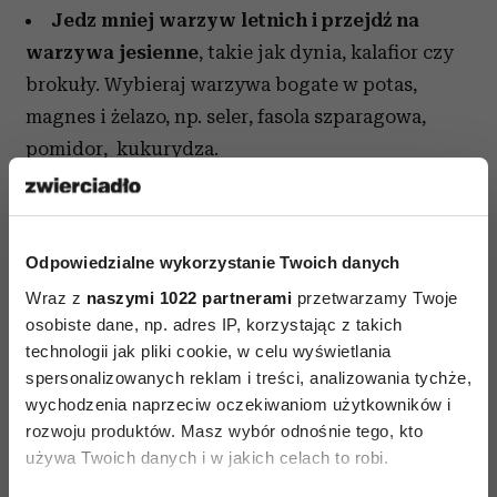
Jedz mniej warzyw letnich i przejdź na
warzywa jesienne
, takie jak dynia, kalafior czy
brokuły. Wybieraj warzywa bogate w potas,
magnes i żelazo, np. seler, fasola szparagowa,
pomidor, kukurydza.
Nie trać formy
Jesienią dobrze jest znaleźć chwilę na ruch,
bowiem wysiłek fizyczny jest niezbędny dla
Odpowiedzialne wykorzystanie Twoich danych
naszego zdrowia. Chociaż pogoda za oknem może
Wraz z
naszymi 1022 partnerami
przetwarzamy Twoje
osobiste dane, np. adres IP, korzystając z takich
nie zachęcać do wyjścia z domu, dobrze jest
technologii jak pliki cookie, w celu wyświetlania
zrobić jej na przekór i jak najwięcej spacerować.
spersonalizowanych reklam i treści, analizowania tychże,
Poza tym szkoda siedzieć w domu, gdy na
wychodzenia naprzeciw oczekiwaniom użytkowników i
zewnątrz jest chociaż trochę ładnie, bo takich
rozwoju produktów. Masz wybór odnośnie tego, kto
dni będzie teraz coraz mniej. Warto przed zimą
używa Twoich danych i w jakich celach to robi.
nałapać jak najwięcej słońca, a przy okazji