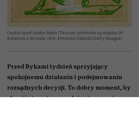
Osoby spod znaku Byka (Taurus) urodzone są między 20
kwietnia a 20 maja. (Fot. Fototeca Gilardi/Getty Images)
Przed Bykami tydzień sprzyjający
spokojnemu działaniu i podejmowaniu
rozsądnych decyzji. To dobry moment, by
skupić się na tym, co daje ci poczucie
stabilności i bezpieczeństwa. Choć wokół
może dziać się wiele, największe korzyści
przyniesie konsekwencja i cierpliwość.