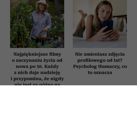
Najpiękniejsze filmy
Nie zmieniasz zdjęcia
o zaczynaniu życia od
profilowego od lat?
nowa po 50. Każdy
Psycholog tłumaczy, co
z nich daje nadzieję
to oznacza
i przypomina, że nigdy
nie jest za późno na
zmianę
RELACJE
Jak zachowuje się mąż, który nie