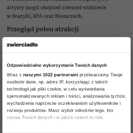
artysty mogli obejrzeć również widzowie
w Brazylii, RPA oraz Niemczech.
Przegląd pełen atrakcji
Organizatorzy MFF Nowe Horyzonty, jednego z
najważniejszych wydarzeń kulturalnych i
fenomenu wśród tego typu przedsięwzięć w
Odpowiedzialne wykorzystanie Twoich danych
Polsce, przygotowali dla widzów i fanów
Wraz z
naszymi 1022 partnerami
przetwarzamy Twoje
Wilczyńskiego niezwykle atrakcyjny program.
osobiste dane, np. adres IP, korzystając z takich
Podczas festiwalu będzie można zobaczyć
technologii jak pliki cookie, w celu wyświetlania
wszystkie dotychczasowe filmy i klipy tego
spersonalizowanych reklam i treści, analizowania tychże,
artysty, m.in. wielokrotnie nagradzane „Kizi
wychodzenia naprzeciw oczekiwaniom użytkowników i
Mizi” czy „Niestety”.
rozwoju produktów. Masz wybór odnośnie tego, kto
używa Twoich danych i w jakich celach to robi.
Artysta tworzy także improwizowane spektakle
wraz z zapraszanymi muzykami. Performance
Jeśli wyrazisz na to zgodę, chcielibyśmy również: