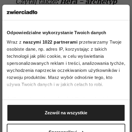
Czytaj także
:
Hera – archetyp
żony i jędzy
Odpowiedzialne wykorzystanie Twoich danych
Wraz z
naszymi 1022 partnerami
przetwarzamy Twoje
osobiste dane, np. adres IP, korzystając z takich
technologii jak pliki cookie, w celu wyświetlania
spersonalizowanych reklam i treści, analizowania tychże,
MAGAZYN SENS
wychodzenia naprzeciw oczekiwaniom użytkowników i
rozwoju produktów. Masz wybór odnośnie tego, kto
używa Twoich danych i w jakich celach to robi.
AUTOPROMOCJA
Jeśli wyrazisz na to zgodę, chcielibyśmy również:
Gromadzić dane dotyczące Twojej lokalizacji
Zezwól na wszystkie
geograficznej z dokładnością nawet do kilku metrów
Identyfikować Twoje urządzenie, aktywnie
analizując charakteryzującego je zbiory danych