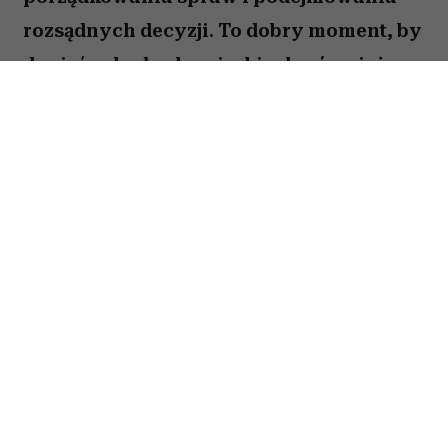
rozsądnych decyzji. To dobry moment, by
dopiąć zaległe obowiązki, ale również
zastanowić się, które z nich naprawdę są
warte twojej energii. Nie wszystko musisz
zrobić od razu. Sprawdź, co gwiazdy
przygotowały dla Panny na okres od 27
lipca do 2 sierpnia 2026 roku.
Spis treści:
Horoskop tygodniowy 27 lipca–2 sierpnia
2026 – Panna
Horoskop tygodniowy Panna – miłość i
relacje