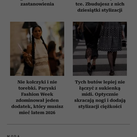
zastanowienia
tce. Zbudujesz z nich
korzystania z ich usług.
dziesiątki stylizacji
Nie kolczyki i nie
Tych butów lepiej nie
torebki. Paryski
łączyć z sukienką
Fashion Week
midi. Optycznie
zdominował jeden
skracają nogi i dodają
dodatek, który musisz
stylizacji ciężkości
mieć latem 2026
MODA