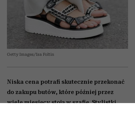
Getty Images/Isa Foltin
Niska cena potrafi skutecznie przekonać
do zakupu butów, które później przez
wiele miesięcy stoją w szafie. Stylistki
przed podejściem do kasy zadają sobie
kilka prostych pytań. W przypadku tych
trzech modeli odpowiedź zazwyczaj