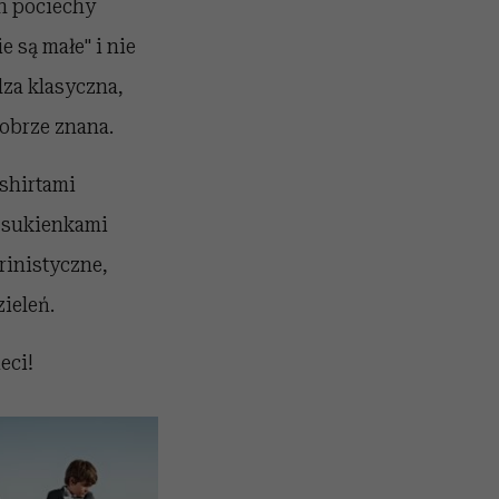
ch pociechy
e są małe" i nie
dza klasyczna,
dobrze znana.
shirtami
 sukienkami
rinistyczne,
ieleń.
eci!