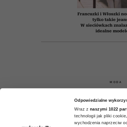
Francuzki i Włoszki no
tylko takie jean
W sieciówkach znala
idealne model
MODA
Tych butów le
Odpowiedzialne wykorzys
łączyć z su
Wraz z
naszymi 1022 par
technologii jak pliki cook
midi. Opty
wychodzenia naprzeciw oc