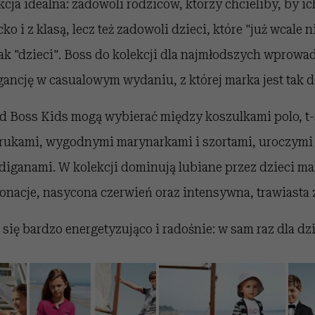
kcja idealna: zadowoli rodziców, którzy chcieliby, by i
o i z klasą, lecz też zadowoli dzieci, które "już wcale ni
jak "dzieci". Boss do kolekcji dla najmłodszych wprowa
ancję w casualowym wydaniu, z której marka jest tak 
od Boss Kids mogą wybierać między koszulkami polo, t-
rukami, wygodnymi marynarkami i szortami, uroczymi
diganami. W kolekcji dominują lubiane przez dzieci ma
onacje, nasycona czerwień oraz intensywna, trawiasta z
 się bardzo energetyzująco i radośnie: w sam raz dla dzi