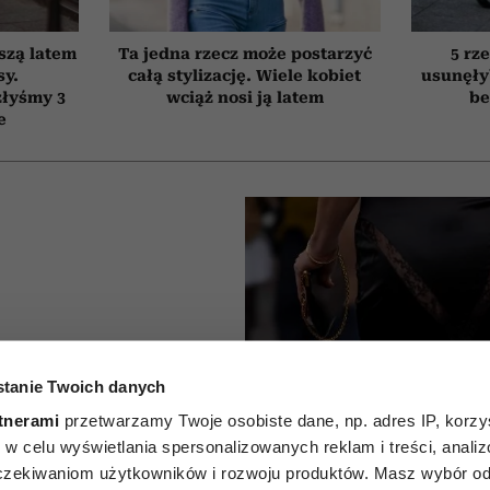
szą latem
Ta jedna rzecz może postarzyć
5 rze
sy.
całą stylizację. Wiele kobiet
usunęły
złyśmy 3
wciąż nosi ją latem
be
e
piej nie
tanie Twoich danych
kienką
tnerami
przetwarzamy Twoje osobiste dane, np. adres IP, korzys
ie, w celu wyświetlania spersonalizowanych reklam i treści, anali
cznie
zekiwaniom użytkowników i rozwoju produktów. Masz wybór odn