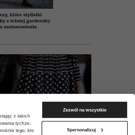
czy, które stylistki
by z letniej garderoby
z zastanowienia
Zezwól na wszystkie
tając z takich
zowania tychże,
Spersonalizuj
ośnie tego, kto