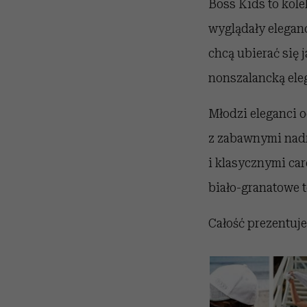
Boss Kids to kole
wyglądały eleganck
chcą ubierać się 
nonszalancką eleg
Młodzi eleganci 
z zabawnymi nad
i klasycznymi car
biało-granatowe t
Całość prezentuje