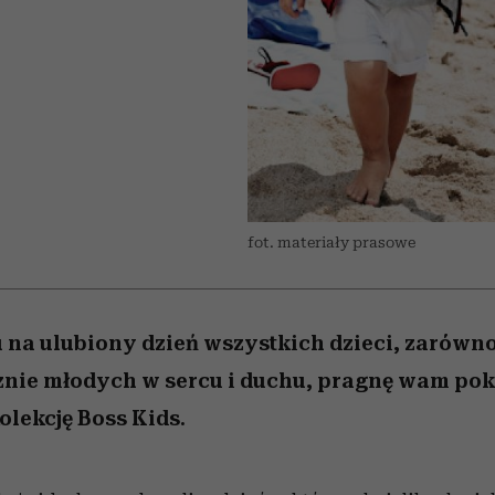
 5,
osób, które biorą na siebie za
powinien znać odpowiedź
Wiemy, gdzie go kupić
Miller s. 5, odc. 6]
sezon jesień–zima 2
mężczyzna jest mn
dużo
reaktywny”
fot. materiały prasowe
na ulubiony dzień wszystkich dzieci, zarówn
cznie młodych w sercu i duchu, pragnę wam po
olekcję Boss Kids.