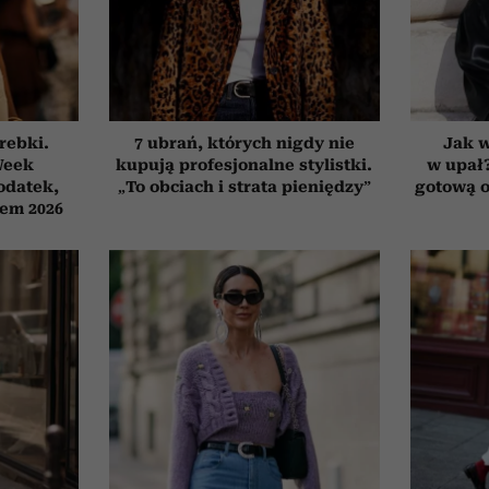
orebki.
7 ubrań, których nigdy nie
Jak 
Week
kupują profesjonalne stylistki.
w upał
odatek,
„To obciach i strata pieniędzy”
gotową o
tem 2026