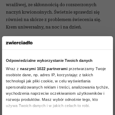
wrażliwej, ze skłonnością do rozszerzonych
naczyń krwionośnych. Świetnie sprawdzi się
również na skórze z problemem świecenia się.
Krem uniwersalny, na noc i na dzień.
1.4 eye
dla skóry wokół oczu wymagającej szczególnej
odbudowy oraz uelastycznienia. Głęboko regeneruje
Ekstrakt z zielonej herbaty
i odmładza spojrzenie.
Odpowiedzialne wykorzystanie Twoich danych
wzmacnia system odpornościowy i chroni
komórki skóry przed wolnymi rodnikami.
Wraz z
naszymi 1022 partnerami
przetwarzamy Twoje
osobiste dane, np. adres IP, korzystając z takich
Ekstrakt z bławatka działa kojąco
technologii jak pliki cookie, w celu wyświetlania
i przeciwzapalnie. Idealna różana kompozycja
spersonalizowanych reklam i treści, analizowania tychże,
poprawia kondycję delikatnej skóry wokół oczu
wychodzenia naprzeciw oczekiwaniom użytkowników i
już od pierwszych aplikacji. Poprawia
rozwoju produktów. Masz wybór odnośnie tego, kto
mikrokrążenie i zwiększa sprężystość skóry. Krem
używa Twoich danych i w jakich celach to robi.
zawiera naturalny filtr UV.