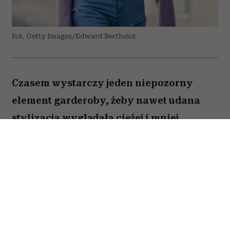
Fot. Getty Images/Edward Berthelot
Czasem wystarczy jeden niepozorny
element garderoby, żeby nawet udana
stylizacja wyglądała ciężej i mniej
nowocześnie. Wiele kobiet wciąż nosi go
latem, choć dziś mamy znacznie bardziej
stylowe alternatywy.
Spis treści: