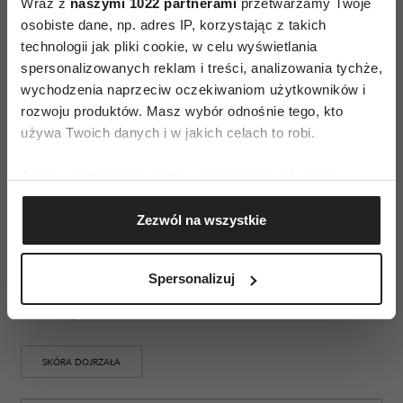
Wraz z
naszymi 1022 partnerami
przetwarzamy Twoje
metabolizm. Wody termalne zawarte
osobiste dane, np. adres IP, korzystając z takich
technologii jak pliki cookie, w celu wyświetlania
w produktach do demakijażu idealnie
spersonalizowanych reklam i treści, analizowania tychże,
sprawdzają się przy nadwrażliwej skórze, tak
wychodzenia naprzeciw oczekiwaniom użytkowników i
samo jest z kremami i innymi kosmetykami do
rozwoju produktów. Masz wybór odnośnie tego, kto
twarzy.
używa Twoich danych i w jakich celach to robi.
Jeśli więc mamy skórę nadwrażliwą, naczynkową
Jeśli wyrazisz na to zgodę, chcielibyśmy również:
czy skłonną do alergii, woda termalna powinna
Gromadzić dane dotyczące Twojej lokalizacji
Zezwól na wszystkie
na stale zawitać w naszych toaletkach.
geograficznej z dokładnością nawet do kilku metrów
Identyfikować Twoje urządzenie, aktywnie
analizując charakteryzującego je zbiory danych
Spersonalizuj
(fingerprinting, czyli wirtualny odcisk palca)
Dowiedz się więcej odnośnie tego, jak Twoje osobiste
dane są przetwarzane oraz ustaw własne preferencje w
sekcji szczegółów
. W Deklaracji plików cookie możesz
SKÓRA DOJRZAŁA
zmienić lub wycofać swoją zgodę w dowolnej chwili.