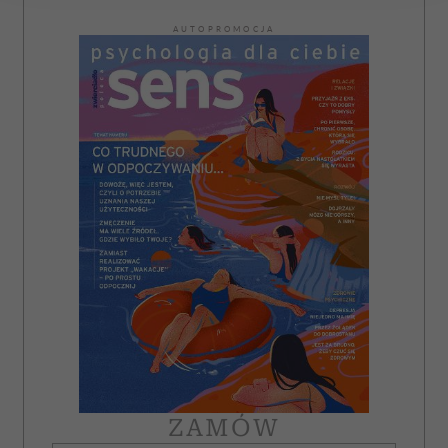
Wykorzystujemy pliki cookie do spersonalizowania treści
AUTOPROMOCJA
i reklam, aby oferować funkcje społecznościowe i
analizować ruch w naszej witrynie. Informacje o tym, jak
korzystasz z naszej witryny, udostępniamy partnerom
społecznościowym, reklamowym i analitycznym.
Partnerzy mogą połączyć te informacje z innymi danymi
otrzymanymi od Ciebie lub uzyskanymi podczas
korzystania z ich usług.
ZAMÓW