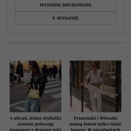
WYDANIE DRUKOWANE
E-WYDANIE
5 ubrań, które stylistki
Francuzki i Włoszki
zawsze polecają
noszą latem tylko takie
kupować z drugiej ręki
jeansy. W sieciówkach