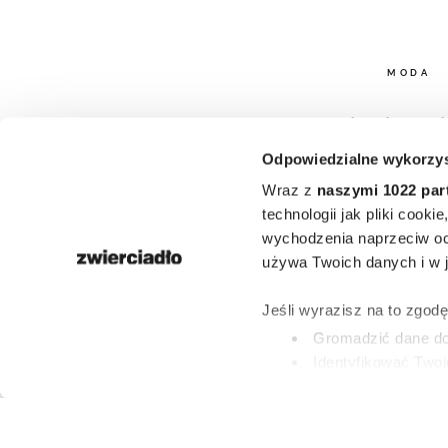
MODA
Nie kolczyk
Odpowiedzialne wykorzys
torebki. P
Wraz z
naszymi 1022 par
Fashion 
technologii jak pliki cook
wychodzenia naprzeciw oc
zdominował
używa Twoich danych i w ja
dodatek, któr
Jeśli wyrazisz na to zgod
Gromadzić dane dot
mieć late
Identyfikować Twoj
(fingerprinting, czyli 
Dowiedz się więcej odnośn
PAULINA BRZOZO
preferencje w
sekcji szc