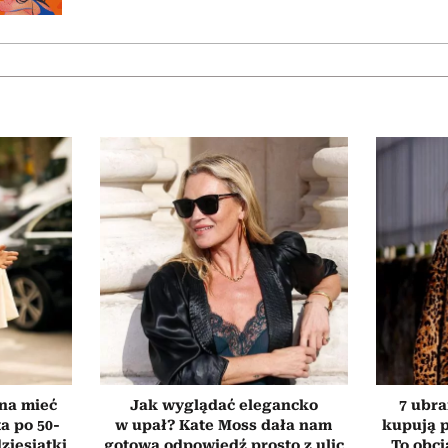
nna mieć
Jak wyglądać elegancko
7 ubra
a po 50-
w upał? Kate Moss dała nam
kupują p
dziesiątki
gotową odpowiedź prosto z ulic
„To obci