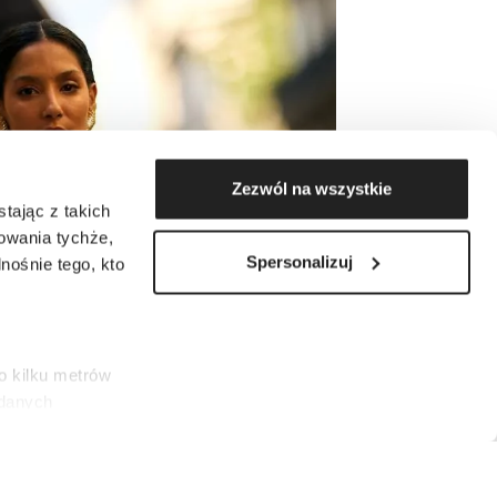
Zezwól na wszystkie
tając z takich
zowania tychże,
Spersonalizuj
ośnie tego, kto
o kilku metrów
 danych
łasne
ać swoją zgodę w