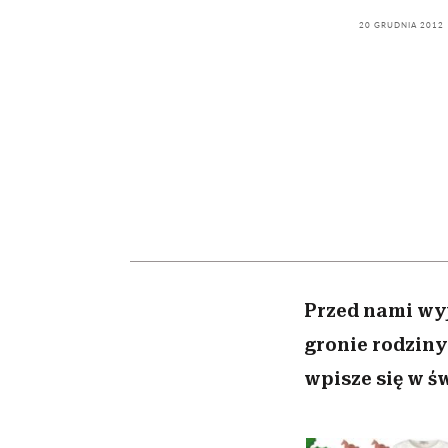
kawę z Kasią Miller”, s.
bez gierek i domysłó
odc. 7]
20 GRUDNIA 2012
Przed nami wyj
gronie rodziny
wpisze się w ś