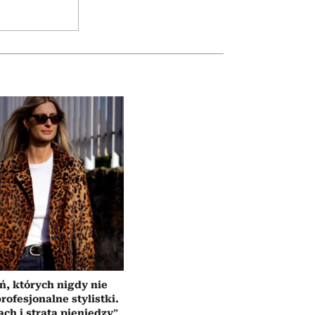
ń, których nigdy nie
rofesjonalne stylistki.
ach i strata pieniędzy”