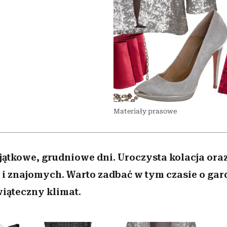
 5,
w
Raport Lyst ujawnił
Miller s. 5, odc. 6]
skuteczne
sposoby
pamięć
granicę
najbardziej pożądane
ubrania i marki sezonu
Materiały prasowe
ątkowe, grudniowe dni. Uroczysta kolacja ora
 i znajomych. Warto zadbać w tym czasie o gar
wiąteczny klimat.