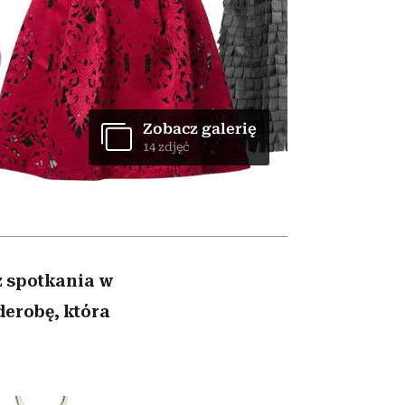
cieszy się dużą
popularnością na Netflixie
Zobacz galerię
14 zdjęć
z spotkania w
derobę, która