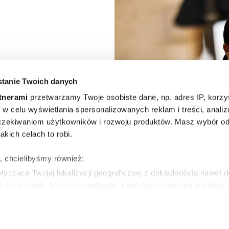
i i nie
tanie Twoich danych
aryski
tnerami
przetwarzamy Twoje osobiste dane, np. adres IP, korzys
Week
ie, w celu wyświetlania spersonalizowanych reklam i treści, anali
zekiwaniom użytkowników i rozwoju produktów. Masz wybór odn
 jeden
kich celach to robi.
y musisz
ę, chcielibyśmy również:
yczące Twojej lokalizacji geograficznej z dokładnością nawet d
m 2026
e urządzenie, aktywnie analizując charakteryzującego je zbiory
wirtualny odcisk palca)
ie tego, jak Twoje osobiste dane są przetwarzane oraz ustaw w
WSKA
zegółów
. W Deklaracji plików cookie możesz zmienić lub wycof