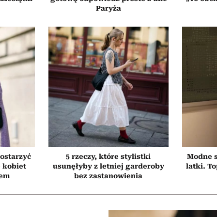
Paryża
ostarzyć
5 rzeczy, które stylistki
Modne s
e kobiet
usunęłyby z letniej garderoby
latki. T
tem
bez zastanowienia