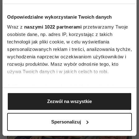
Odpowiedzialne wykorzystanie Twoich danych
Wraz z
naszymi 1022 partnerami
przetwarzamy Twoje
osobiste dane, np. adres IP, korzystając z takich
technologii jak pliki cookie, w celu wyświetlania
spersonalizowanych reklam i treści, analizowania tychże,
wychodzenia naprzeciw oczekiwaniom użytkowników i
Pandora (Fot. materiały prasowe)
rozwoju produktów. Masz wybór odnośnie tego, kto
używa Twoich danych i w jakich celach to robi.
Jeśli wyrazisz na to zgodę, chcielibyśmy również:
Gromadzić dane dotyczące Twojej lokalizacji
Zezwól na wszystkie
geograficznej z dokładnością nawet do kilku metrów
Identyfikować Twoje urządzenie, aktywnie
analizując charakteryzującego je zbiory danych
Spersonalizuj
(fingerprinting, czyli wirtualny odcisk palca)
Dowiedz się więcej odnośnie tego, jak Twoje osobiste