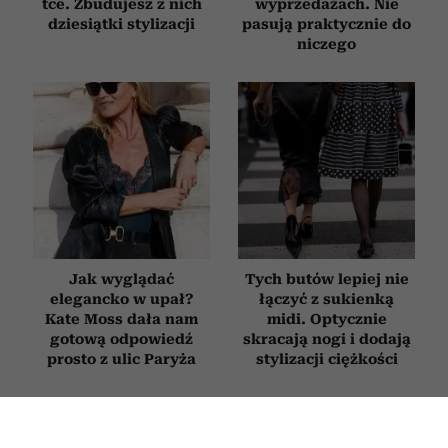
tce. Zbudujesz z nich
wyprzedażach. Nie
dziesiątki stylizacji
pasują praktycznie do
niczego
Jak wyglądać
Tych butów lepiej nie
elegancko w upał?
łączyć z sukienką
Kate Moss dała nam
midi. Optycznie
gotową odpowiedź
skracają nogi i dodają
prosto z ulic Paryża
stylizacji ciężkości