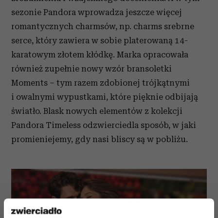
sezonie Pandora wprowadza jeszcze więcej
romantycznych charmsów, np. charms srebrne
serce, który zawiera w sobie platerowaną 14-
karatowym złotem kłódkę. Marka opracowała
również zupełnie nowy wzór bransoletki
Moments – tym razem zdobionej trójkątnymi
i owalnymi wypustkami, które pięknie odbijają
światło. Blask nowych elementów z kolekcji
Pandora Timeless odzwierciedla sposób, w jaki
promieniejemy, gdy nasi bliscy są w pobliżu.