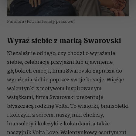
dane są przetwarzane oraz ustaw własne preferencje w
sekcji szczegółów
. W Deklaracji plików cookie możesz
zmienić lub wycofać swoją zgodę w dowolnej chwili.
Pandora (Fot. materiały prasowe)
Wykorzystujemy pliki cookie do spersonalizowania treści
i reklam, aby oferować funkcje społecznościowe i
Wyraź siebie z marką Swarovski
analizować ruch w naszej witrynie. Informacje o tym, jak
korzystasz z naszej witryny, udostępniamy partnerom
Niezależnie od tego, czy chodzi o wyrażenie
społecznościowym, reklamowym i analitycznym.
siebie, celebrację przyjaźni lub ujawnienie
Partnerzy mogą połączyć te informacje z innymi danymi
głębokich emocji, firma Swarovski zaprasza do
otrzymanymi od Ciebie lub uzyskanymi podczas
wyrażenia siebie poprzez swoje kreacje. Wiążąc
korzystania z ich usług.
walentynki z motywem inspirowanym
wstążkami, firma Swarovski prezentuje
błyszczącą rodzinę Volta. To wisiorki, bransoletki
i kolczyki z sercem, naszyjniki chokery,
bransolety i kolczyki z kokardami, a także
naszyjnik Volta Love. Walentynkowy asortyment