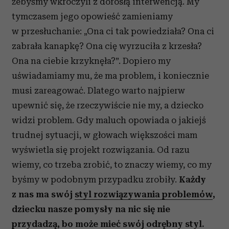
żebyśmy wkroczyli z dorosłą interwencją. My
tymczasem jego opowieść zamieniamy
w przesłuchanie: „Ona ci tak powiedziała? Ona ci
zabrała kanapkę? Ona cię wyrzuciła z krzesła?
Ona na ciebie krzyknęła?”. Dopiero my
uświadamiamy mu, że ma problem, i koniecznie
musi zareagować. Dlatego warto najpierw
upewnić się, że rzeczywiście nie my, a dziecko
widzi problem. Gdy maluch opowiada o jakiejś
trudnej sytuacji, w głowach większości mam
wyświetla się projekt rozwiązania. Od razu
wiemy, co trzeba zrobić, to znaczy wiemy, co my
byśmy w podobnym przypadku zrobiły.
Każdy
z nas ma swój
styl rozwiązywania problemów
,
dziecku nasze pomysły na nic się nie
przydadzą, bo może mieć swój odrębny styl.