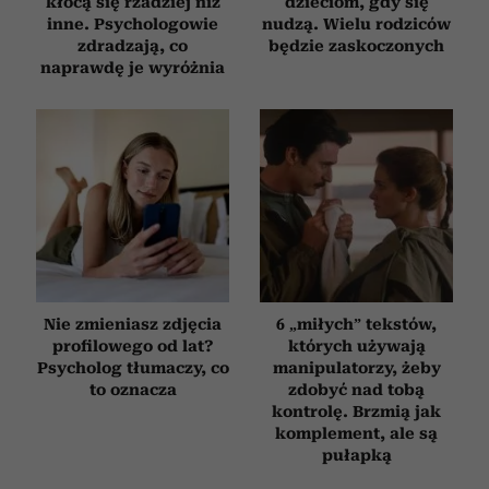
kłócą się rzadziej niż
dzieciom, gdy się
inne. Psychologowie
nudzą. Wielu rodziców
zdradzają, co
będzie zaskoczonych
naprawdę je wyróżnia
Nie zmieniasz zdjęcia
6 „miłych” tekstów,
profilowego od lat?
których używają
Psycholog tłumaczy, co
manipulatorzy, żeby
to oznacza
zdobyć nad tobą
kontrolę. Brzmią jak
komplement, ale są
pułapką