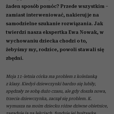
żaden sposób pomóc? Przede wszystkim –
zamiast interweniować, nakieruj je na
samodzielne szukanie rozwiązania. Jak
twierdzi nasza ekspertka Ewa Nowak, w
wychowaniu dziecka chodzi o to,
żebyśmy my, rodzice, powoli stawali się
zbędni.
Moja 11-letnia córka ma problem z koleżanką
z klasy. Kiedyś dziewczynki bardzo się lubiły,
spędzały ze sobą dużo czasu, ale gdy doszła nowa,
trzecia dziewczynka, zaczął się problem. K.
wymusza na moim dziecku różne dziwne obietnice,
zagaduje ją na lekcjach, funduje jej huśtawkę