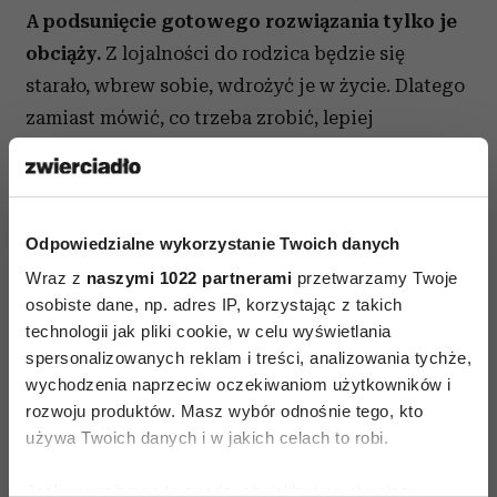
A podsunięcie gotowego rozwiązania tylko je
obciąży.
Z lojalności do rodzica będzie się
starało, wbrew sobie, wdrożyć je w życie. Dlatego
zamiast mówić, co trzeba zrobić, lepiej
zastanowić się, co w ogóle można zrobić. Zawsze
jest nieskończenie
wiele wyjść z sytuacji
. Warto,
żeby zrobiła Pani z córką przegląd ich
Odpowiedzialne wykorzystanie Twoich danych
wszystkich. Na zasadzie „Gdy koleżanka mną
manipuluje, mogę: spokojnie z nią porozmawiać,
Wraz z
naszymi 1022 partnerami
przetwarzamy Twoje
osobiste dane, np. adres IP, korzystając z takich
napisać do niej list i poprosić, żeby tak nie robiła,
technologii jak pliki cookie, w celu wyświetlania
spotkać się w towarzystwie rodziców i o tym
spersonalizowanych reklam i treści, analizowania tychże,
porozmawiać, poskarżyć się wychowawczyni, jej
wychodzenia naprzeciw oczekiwaniom użytkowników i
rodzicom, powiedzieć innym dzieciom w klasie,
rozwoju produktów. Masz wybór odnośnie tego, kto
używa Twoich danych i w jakich celach to robi.
jaka jest niedobra i co mi robi, przestać się do
niej odzywać, iść na skargę do wychowawczyni,
Jeśli wyrazisz na to zgodę, chcielibyśmy również: