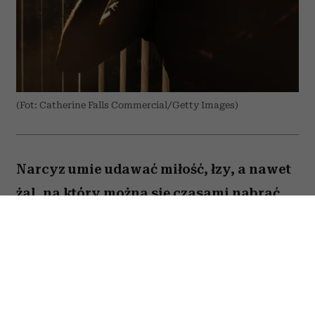
(Fot: Catherine Falls Commercial/Getty Images)
Narcyz umie udawać miłość, łzy, a nawet
żal, na który można się czasami nabrać.
Są jednak trzy stany, w których zawsze
pokazuje swoje prawdziwe oblicze. Kiedy
tylko je dostrzeżesz, maska opadnie i nie
dasz się więcej nabrać na jego gierki.