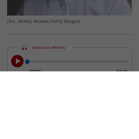
(Fot. Jeremy Moeller/Getty Images)
ODSŁUCHAJ ARTYKUŁ
00:00
06:15
Kobieta może być ubrana od stóp do głów
w drogie rzeczy od projektantów, a mimo
to wyglądać ostentacyjnie i „tanio”. Bo
żadne pieniądze nie są w stanie dodać