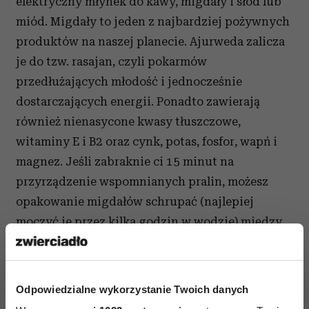
elektryczny młynek do kawy, migdały i słód lub
miód. Migdały to jeden z najbardziej pożywnych
produktów na naszej planecie. Ajurweda zalicza
je do tzw. rasajan, czyli pokarmów
przedłużających młodość i jednocześnie
dostarczających energii. Ponadto zawierają
również nienasycone kwasy tłuszczowe,
witaminy E i B2 oraz cynk, potas, fosfor, wapń i
magnez. Jeśli zabraknie ci 15 minut na
przyrządzenie wspomnianych pralin, możesz
opakowanie migdałów schrupać (najlepiej
moczyć je przez kilka godzin w wodzie) między
kolejnymi filiżankami kawy lub mocnej herbaty.
Kofeina wypłukuje bowiem magnez (sprawiając,
że jesteśmy bardziej podatni na stres), a migdały
Odpowiedzialne wykorzystanie Twoich danych
go uzupełniają. Czy warto poświęcić 30 minut