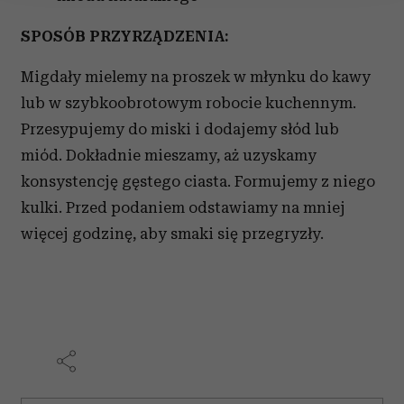
Wykorzystujemy pliki cookie do spersonalizowania treści
SPOSÓB PRZYRZĄDZENIA:
i reklam, aby oferować funkcje społecznościowe i
analizować ruch w naszej witrynie. Informacje o tym, jak
Migdały mielemy na proszek w młynku do kawy
korzystasz z naszej witryny, udostępniamy partnerom
lub w szybkoobrotowym robocie kuchennym.
społecznościowym, reklamowym i analitycznym.
Partnerzy mogą połączyć te informacje z innymi danymi
Przesypujemy do miski i dodajemy słód lub
otrzymanymi od Ciebie lub uzyskanymi podczas
miód. Dokładnie mieszamy, aż uzyskamy
korzystania z ich usług.
konsystencję gęstego ciasta. Formujemy z niego
kulki. Przed podaniem odstawiamy na mniej
więcej godzinę, aby smaki się przegryzły.