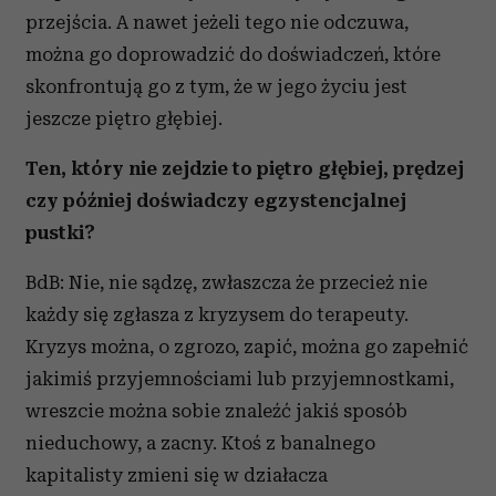
przejścia. A nawet jeżeli tego nie odczuwa,
Partnerzy mogą połączyć te informacje z innymi danymi
otrzymanymi od Ciebie lub uzyskanymi podczas
można go doprowadzić do doświadczeń, które
korzystania z ich usług.
skonfrontują go z tym, że w jego życiu jest
jeszcze piętro głębiej.
Ten, który nie zejdzie to piętro głębiej, prędzej
czy później doświadczy egzystencjalnej
pustki?
BdB: Nie, nie sądzę, zwłaszcza że przecież nie
każdy się zgłasza z kryzysem do terapeuty.
Kryzys można, o zgrozo, zapić, można go zapełnić
jakimiś przyjemnościami lub przyjemnostkami,
wreszcie można sobie znaleźć jakiś sposób
nieduchowy, a zacny. Ktoś z banalnego
kapitalisty zmieni się w działacza