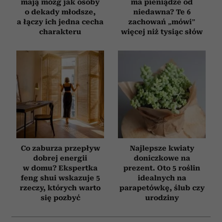
mają mózg jak osoby
ma pieniądze od
o dekady młodsze,
niedawna? Te 6
a łączy ich jedna cecha
zachowań „mówi”
charakteru
więcej niż tysiąc słów
Co zaburza przepływ
Najlepsze kwiaty
dobrej energii
doniczkowe na
w domu? Ekspertka
prezent. Oto 5 roślin
feng shui wskazuje 5
idealnych na
rzeczy, których warto
parapetówkę, ślub czy
się pozbyć
urodziny