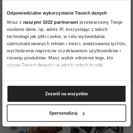
Odpowiedzialne wykorzystanie Twoich danych
Wraz z
naszymi 1022 partnerami
przetwarzamy Twoje
osobiste dane, np. adres IP, korzystając z takich
ZAMÓW
technologii jak pliki cookie, w celu wyświetlania
spersonalizowanych reklam i treści, analizowania tychże,
WYDANIE DRUKOWANE
wychodzenia naprzeciw oczekiwaniom użytkowników i
rozwoju produktów. Masz wybór odnośnie tego, kto
E-WYDANIE
używa Twoich danych i w jakich celach to robi.
Jeśli wyrazisz na to zgodę, chcielibyśmy również:
Gromadzić dane dotyczące Twojej lokalizacji
Zezwól na wszystkie
geograficznej z dokładnością nawet do kilku metrów
Identyfikować Twoje urządzenie, aktywnie
analizując charakteryzującego je zbiory danych
Spersonalizuj
(fingerprinting, czyli wirtualny odcisk palca)
Dowiedz się więcej odnośnie tego, jak Twoje osobiste
dane są przetwarzane oraz ustaw własne preferencje w