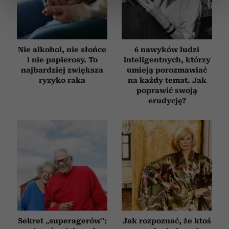
sekcji szczegółów
. W Deklaracji plików cookie możesz
zmienić lub wycofać swoją zgodę w dowolnej chwili.
Wykorzystujemy pliki cookie do spersonalizowania treści
Nie alkohol, nie słońce
6 nawyków ludzi
i reklam, aby oferować funkcje społecznościowe i
i nie papierosy. To
inteligentnych, którzy
najbardziej zwiększa
umieją porozmawiać
analizować ruch w naszej witrynie. Informacje o tym, jak
ryzyko raka
na każdy temat. Jak
korzystasz z naszej witryny, udostępniamy partnerom
poprawić swoją
społecznościowym, reklamowym i analitycznym.
erudycję?
Partnerzy mogą połączyć te informacje z innymi danymi
otrzymanymi od Ciebie lub uzyskanymi podczas
korzystania z ich usług.
Sekret „superagerów”:
Jak rozpoznać, że ktoś