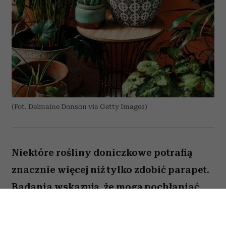
(Fot. Delmaine Donson via Getty Images)
Niektóre rośliny doniczkowe potrafią
znacznie więcej niż tylko zdobić parapet.
Badania wskazują, że mogą pochłaniać
część zanieczyszczeń i tworzyć
przyjemniejszy mikroklimat w domu.