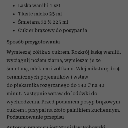
Laska wanilii
1 szt
Tluste mleko
25 ml
Śmietana 32 %
225 ml
Cukier brązowy do posypania
Sposób przygotowania
Wymieszaj żółtka z cukrem. Rozkrój laskę wanilii,
wyciągnij nożem ziarna, wymieszaj je ze
śmietaną, mlekiem i żołtkami. Wlej miksturę do 4
ceramicznych pojemników i wstaw
do piekarnika rozgrzanego do 140 C na 40
minut. Następnie wstaw do lodówki do
wychłodzenia. Przed podaniem posyp brązowym
cukrem i przypal na złoto palnikiem kuchennym.
Podsumowanie przepisu
Autorem przepisu jest Stanisław Bobowski