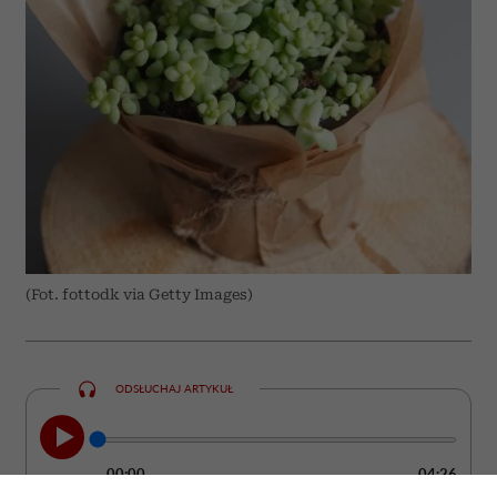
(Fot. fottodk via Getty Images)
ODSŁUCHAJ ARTYKUŁ
00:00
04:26