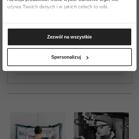
używa Twoich danych i w jakich celach to robi.
Jeśli wyrazisz na to zgodę, chcielibyśmy również:
Gromadzić dane dotyczące Twojej lokalizacji
Zezwól na wszystkie
geograficznej z dokładnością nawet do kilku metrów
ZAMÓW
Identyfikować Twoje urządzenie, aktywnie
analizując charakteryzującego je zbiory danych
WYDANIE DRUKOWANE
Spersonalizuj
(fingerprinting, czyli wirtualny odcisk palca)
E-WYDANIE
Dowiedz się więcej odnośnie tego, jak Twoje osobiste
dane są przetwarzane oraz ustaw własne preferencje w
sekcji szczegółów
. W Deklaracji plików cookie możesz
zmienić lub wycofać swoją zgodę w dowolnej chwili.
Wykorzystujemy pliki cookie do spersonalizowania treści
i reklam, aby oferować funkcje społecznościowe i
analizować ruch w naszej witrynie. Informacje o tym, jak
korzystasz z naszej witryny, udostępniamy partnerom
społecznościowym, reklamowym i analitycznym.