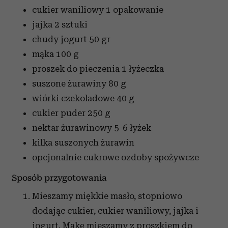
cukier waniliowy
1 opakowanie
jajka
2 sztuki
chudy jogurt
50 gr
mąka
100 g
proszek do pieczenia
1 łyżeczka
suszone żurawiny
80 g
wiórki czekoladowe
40 g
cukier puder
250 g
nektar żurawinowy
5-6 łyżek
kilka suszonych żurawin
opcjonalnie cukrowe ozdoby spożywcze
Sposób przygotowania
Mieszamy miękkie masło, stopniowo
dodając cukier, cukier waniliowy, jajka i
jogurt. Mąkę mieszamy z proszkiem do