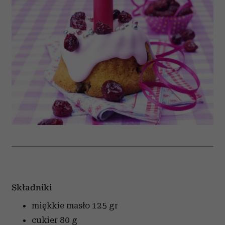
Składniki
miękkie masło
125 gr
cukier
80 g