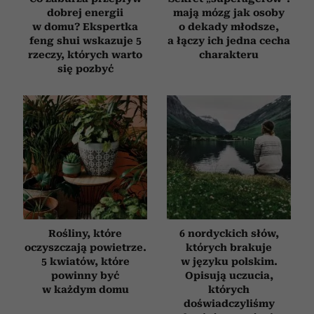
dobrej energii
mają mózg jak osoby
w domu? Ekspertka
o dekady młodsze,
feng shui wskazuje 5
a łączy ich jedna cecha
rzeczy, których warto
charakteru
się pozbyć
Rośliny, które
6 nordyckich słów,
oczyszczają powietrze.
których brakuje
5 kwiatów, które
w języku polskim.
powinny być
Opisują uczucia,
w każdym domu
których
doświadczyliśmy