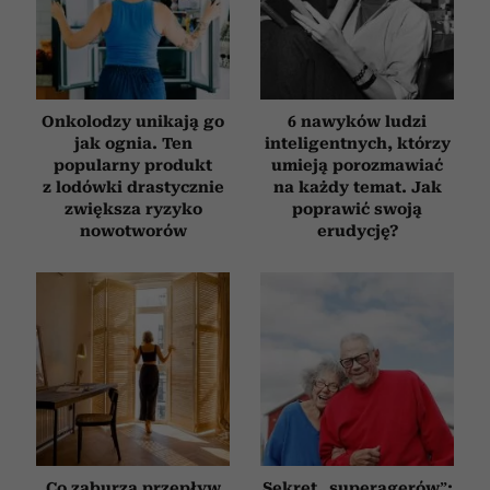
Partnerzy mogą połączyć te informacje z innymi danymi
otrzymanymi od Ciebie lub uzyskanymi podczas
korzystania z ich usług.
Onkolodzy unikają go
6 nawyków ludzi
jak ognia. Ten
inteligentnych, którzy
popularny produkt
umieją porozmawiać
z lodówki drastycznie
na każdy temat. Jak
zwiększa ryzyko
poprawić swoją
nowotworów
erudycję?
Co zaburza przepływ
Sekret „superagerów”: