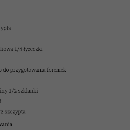
zypta
iliowa
1/4 łyżeczki
r
ao do przygotowania foremek
liny
1/2 szklanki
i
rz
szczypta
wania