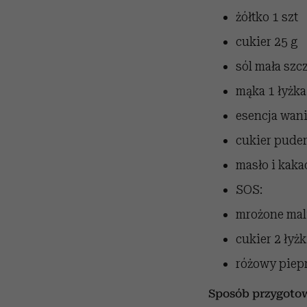
żółtko
1 szt
cukier
25 g
sól
mała szc
mąka
1 łyżka
esencja wan
cukier pude
masło i kak
SOS:
mrożone ma
cukier
2 łyżk
różowy piep
Sposób przygoto