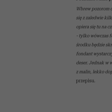
Wbrew pozorom c
się z zaledwie ki
opiera się tu na cz
-
tylko wówczas f
środku będzie skr
fondant wystarcz
deser. Jednak w
w
z
malin, lekko d
przepisu.