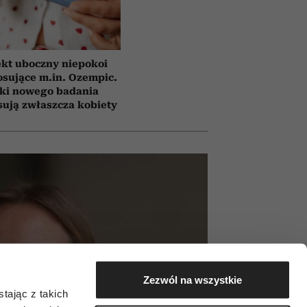
ekt uboczny niepokoi
osujące m.in. Ozempic.
ki nowego badania
sują zwłaszcza kobiety
Zezwól na wszystkie
tając z takich