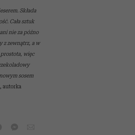
eserem. Składa
ość. Cała sztuk
 ani nie za późno
y z
zewnątrz, a w
 prostota, więc
 czekoladowy
linowym sosem
, autorka