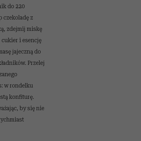
nik
do 220
p
czekoladę z
zą, zdejmij miskę
 cukier i esencję
masę jajeczną do
kładników. Przelej
rzanego
s: w rondelku
stą konfiturę.
żając, by się nie
tychmiast