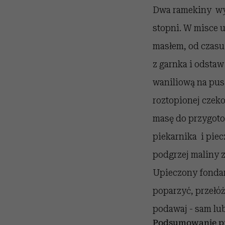
Dwa ramekiny wys
stopni.
W misce u
masłem, od czasu 
z garnka i odstaw
waniliową na pusz
roztopionej czeko
masę do przygoto
piekarnika i piec
podgrzej maliny z
Upieczony fondant
poparzyć, przełó
podawaj - sam lu
Podsumowanie pr