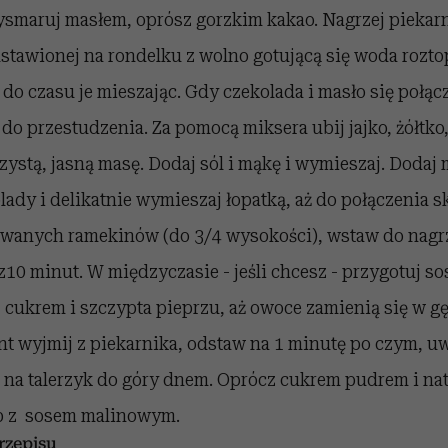
maruj masłem, oprósz gorzkim kakao. Nagrzej piekar
stawionej na rondelku z wolno gotującą się woda rozto
do czasu je mieszając. Gdy czekolada i masło się połąc
 do przestudzenia. Za pomocą miksera ubij jajko, żółtko,
ystą, jasną masę. Dodaj sól i mąkę i wymieszaj. Dodaj 
lady i delikatnie wymieszaj łopatką, aż do połączenia s
wanych ramekinów (do 3/4 wysokości), wstaw do nag
z10 minut. W międzyczasie - jeśli chcesz - przygotuj so
 cukrem i szczypta pieprzu, aż owoce zamienią się w gę
 wyjmij z piekarnika, odstaw na 1 minutę po czym, uwa
ż na talerzyk do góry dnem. Oprócz cukrem pudrem i na
b z sosem malinowym.
zepisu