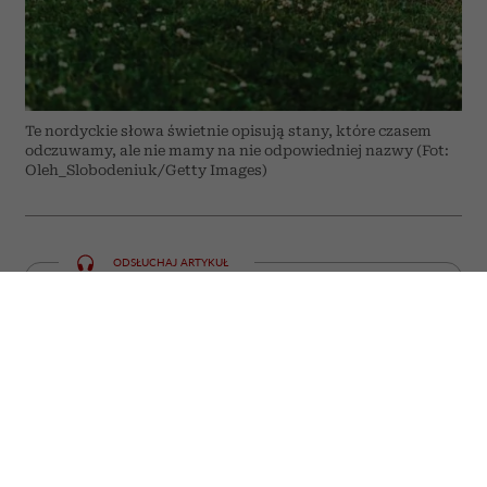
Te nordyckie słowa świetnie opisują stany, które czasem
odczuwamy, ale nie mamy na nie odpowiedniej nazwy (Fot:
Oleh_Slobodeniuk/Getty Images)
ODSŁUCHAJ ARTYKUŁ
00:00
05:59
Niektóre emocje i doświadczenia trudno