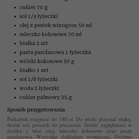
cukier
70 g
sol
1/4 łyżeczki
olej z pestek winogron
50 ml
mleczko kokosowe
70 ml
białka
2 szt
pasta pandanowa
1 łyżeczka
wiórki kokosowe
50 g
białko
1 szt
sol
1/8 łyżeczki
woda
2 łyżeczki
cukier palmowy
25 g
Sposób przygotowania
Piekarnik rozgrzać do 180 st. Do miski przesiać mąkę,
dodać sol, proszek do pieczenia. Zrobić zagłębienie w
środku i wlać olej, mleczko kokosowe oraz pastę
pandanową. Wszystko dokładnie wymieszać. Osobno