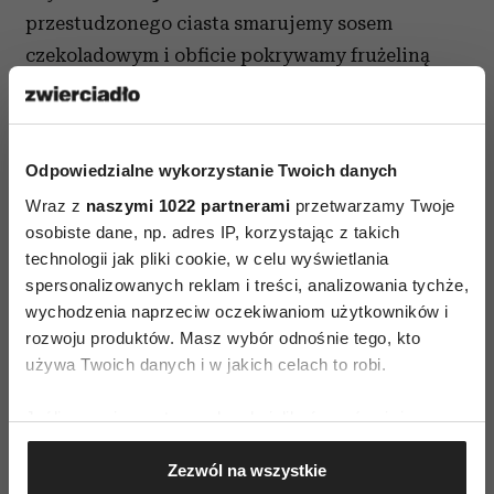
przestudzonego ciasta smarujemy sosem
czekoladowym i obficie pokrywamy frużeliną
Tego
UWAGI:
ciasta nie należy przechowywać w
lodówce lub powinno się wyjmować je stamtąd z bardzo
Odpowiedzialne wykorzystanie Twoich danych
dużym wyprzedzeniem, gdyż z racji sporej zawartości
Wraz z
naszymi 1022 partnerami
przetwarzamy Twoje
czekolady, w chłodzie twardnieje
na kamień.
osobiste dane, np. adres IP, korzystając z takich
technologii jak pliki cookie, w celu wyświetlania
spersonalizowanych reklam i treści, analizowania tychże,
wychodzenia naprzeciw oczekiwaniom użytkowników i
rozwoju produktów. Masz wybór odnośnie tego, kto
używa Twoich danych i w jakich celach to robi.
Jeśli wyrazisz na to zgodę, chcielibyśmy również:
AUTOPROMOCJA
Gromadzić dane dotyczące Twojej lokalizacji
Zezwól na wszystkie
geograficznej z dokładnością nawet do kilku metrów