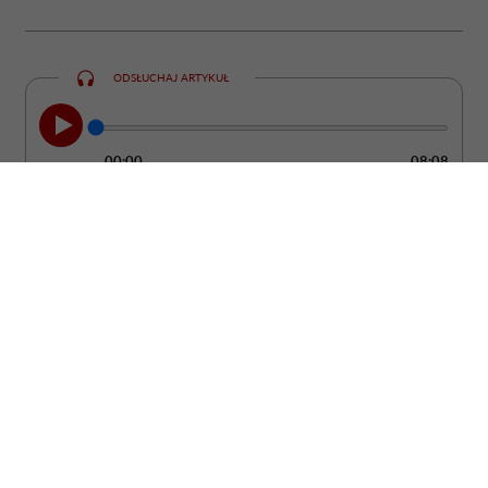
ODSŁUCHAJ ARTYKUŁ
00:00
08:08
Grecja od lat pozostaje jednym z
najchętniej wybieranych kierunków
wakacyjnych. Większość turystów stawia
jednak na te same miejsca – Santorini,
Mykonos czy Kretę. Tymczasem
wystarczy zboczyć z utartego szlaku, by