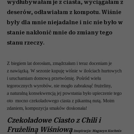
wydłubywałam je z ciasta, wyciągałam z
deserów, odławiałam z kompotu. Wiśnie
były dla mnie niejadalne i nic nie było w
stanie nakłonić mnie do zmiany tego
stanu rzeczy.
Z biegiem lat dorosłam, zmądrzałam i teraz doceniam je
z nawiązką. W sezonie kupuję wiśnie w ilościach hurtowych
i uruchamiam domową przetwórnię. Pośród wielu
tegorocznych wyrobów, nie mogło zabraknąć frużeliny,
a naturalną konsekwencją jej powstania było upieczenie tego
oto
mocno czekoladowego ciasta z pikantną nutą. Moim
zdaniem, kompozycja smaków doskonała!
Czekoladowe Ciasto z Chili i
Frużeliną Wiśniową
Inspiracja: Magazyn Kuchnia