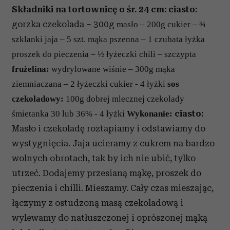
Składniki na tortownicę o śr. 24 cm:
ciasto:
gorzka czekolada – 300g
masło – 200g
cukier – ¾
szklanki
jaja – 5 szt.
mąka pszenna – 1 czubata łyżka
proszek do pieczenia – ½ łyżeczki
chili – szczypta
frużelina:
wydrylowane wiśnie – 300g
mąka
ziemniaczana – 2 łyżeczki
cukier - 4 łyżki
sos
czekoladowy:
100g dobrej mlecznej czekolady
ciasto:
śmietanka 30 lub 36% - 4 łyżki
Wykonanie:
Masło i czekoladę roztapiamy i odstawiamy do
wystygnięcia. Jaja ucieramy z cukrem na bardzo
wolnych obrotach, tak by ich nie ubić, tylko
utrzeć. Dodajemy przesianą mąkę, proszek do
pieczenia i chilli. Mieszamy. Cały czas mieszając,
łączymy z ostudzoną masą czekoladową i
wylewamy do natłuszczonej i oprószonej mąką