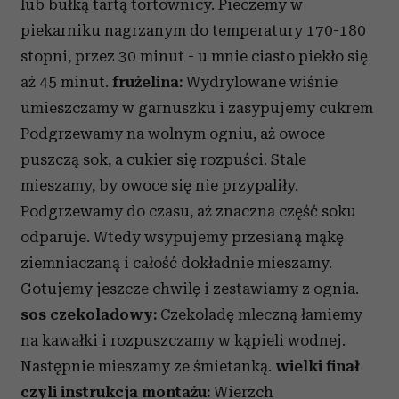
lub bułką tartą tortownicy. Pieczemy w
piekarniku nagrzanym do temperatury 170-180
stopni, przez 30 minut - u mnie ciasto piekło się
aż 45 minut.
frużelina:
Wydrylowane wiśnie
umieszczamy w garnuszku i zasypujemy cukrem
Podgrzewamy na wolnym ogniu, aż owoce
puszczą sok, a cukier się rozpuści. Stale
mieszamy, by owoce się nie przypaliły.
Podgrzewamy do czasu, aż znaczna część soku
odparuje. Wtedy wsypujemy przesianą mąkę
ziemniaczaną i całość dokładnie mieszamy.
Gotujemy jeszcze chwilę i zestawiamy z ognia.
sos czekoladowy:
Czekoladę mleczną łamiemy
na kawałki i rozpuszczamy w kąpieli wodnej.
Następnie mieszamy ze śmietanką.
wielki finał
czyli instrukcja montażu:
Wierzch