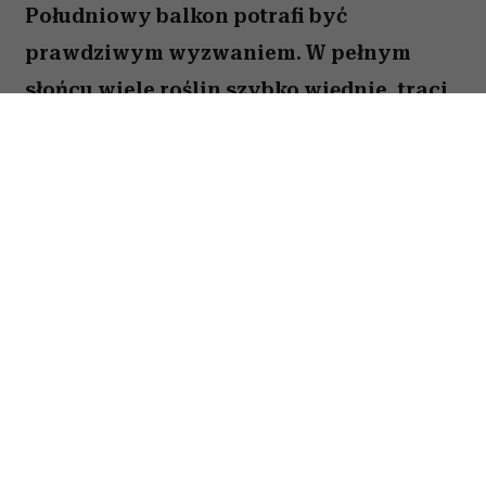
Południowy balkon potrafi być
prawdziwym wyzwaniem. W pełnym
słońcu wiele roślin szybko więdnie, traci
kwiaty lub po prostu nie radzi sobie z
wysokimi temperaturami. Na szczęście są
gatunki, które uwielbiają takie warunki.
Oto pięć kwiatów, które nie boją się
upałów i będą zachwycać przez całe lato.
Spis treści:
1. Gazania – królowa słonecznych
balkonów
2. Portulaka wielkokwiatowa (
Portulaca