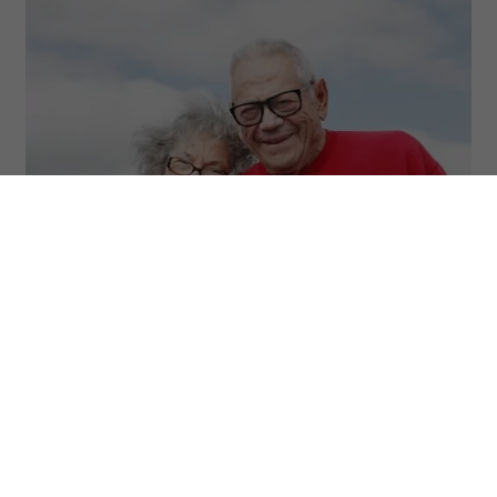
(Fot. Getty Images)
Osiemdziesięcioletnia kobieta, która w