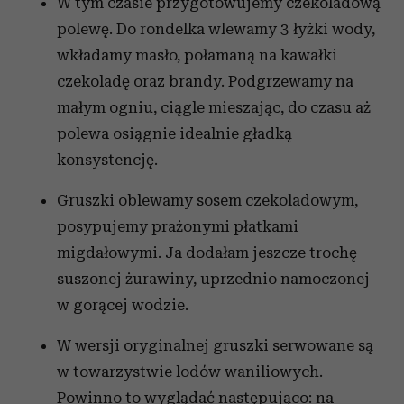
W tym czasie przygotowujemy czekoladową
i reklam, aby oferować funkcje społecznościowe i
analizować ruch w naszej witrynie. Informacje o tym, jak
polewę. Do rondelka wlewamy 3 łyżki wody,
korzystasz z naszej witryny, udostępniamy partnerom
wkładamy masło, połamaną na kawałki
społecznościowym, reklamowym i analitycznym.
czekoladę oraz brandy. Podgrzewamy na
Partnerzy mogą połączyć te informacje z innymi danymi
małym ogniu, ciągle mieszając, do czasu aż
otrzymanymi od Ciebie lub uzyskanymi podczas
polewa osiągnie idealnie gładką
korzystania z ich usług.
konsystencję.
Gruszki oblewamy sosem czekoladowym,
posypujemy prażonymi płatkami
migdałowymi. Ja dodałam jeszcze trochę
suszonej żurawiny, uprzednio namoczonej
w gorącej wodzie.
W wersji oryginalnej gruszki serwowane są
w towarzystwie lodów waniliowych.
Powinno to wyglądać następująco: na