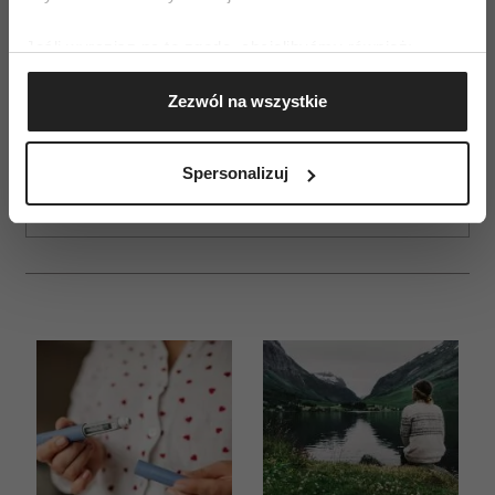
Jeśli wyrazisz na to zgodę, chcielibyśmy również:
Gromadzić dane dotyczące Twojej lokalizacji
ZAMÓW
Zezwól na wszystkie
geograficznej z dokładnością nawet do kilku metrów
Identyfikować Twoje urządzenie, aktywnie
WYDANIE DRUKOWANE
analizując charakteryzującego je zbiory danych
Spersonalizuj
E-WYDANIE
(fingerprinting, czyli wirtualny odcisk palca)
Dowiedz się więcej odnośnie tego, jak Twoje osobiste
dane są przetwarzane oraz ustaw własne preferencje w
sekcji szczegółów
. W Deklaracji plików cookie możesz
zmienić lub wycofać swoją zgodę w dowolnej chwili.
Wykorzystujemy pliki cookie do spersonalizowania treści
i reklam, aby oferować funkcje społecznościowe i
analizować ruch w naszej witrynie. Informacje o tym, jak
korzystasz z naszej witryny, udostępniamy partnerom
społecznościowym, reklamowym i analitycznym.
Partnerzy mogą połączyć te informacje z innymi danymi