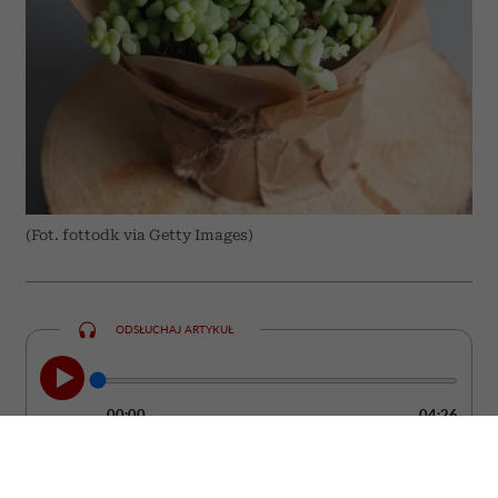
(Fot. fottodk via Getty Images)
ODSŁUCHAJ ARTYKUŁ
00:00
04:26