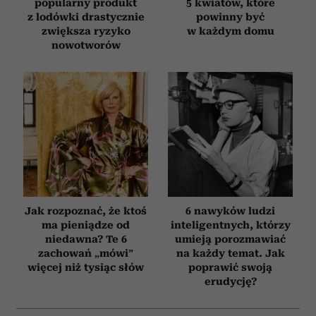
popularny produkt
5 kwiatów, które
z lodówki drastycznie
powinny być
zwiększa ryzyko
w każdym domu
nowotworów
Jak rozpoznać, że ktoś
6 nawyków ludzi
ma pieniądze od
inteligentnych, którzy
niedawna? Te 6
umieją porozmawiać
zachowań „mówi”
na każdy temat. Jak
więcej niż tysiąc słów
poprawić swoją
erudycję?