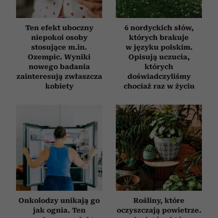
otrzymanymi od Ciebie lub uzyskanymi podczas
korzystania z ich usług.
Ten efekt uboczny
6 nordyckich słów,
niepokoi osoby
których brakuje
stosujące m.in.
w języku polskim.
Ozempic. Wyniki
Opisują uczucia,
nowego badania
których
zainteresują zwłaszcza
doświadczyliśmy
kobiety
chociaż raz w życiu
Onkolodzy unikają go
Rośliny, które
jak ognia. Ten
oczyszczają powietrze.