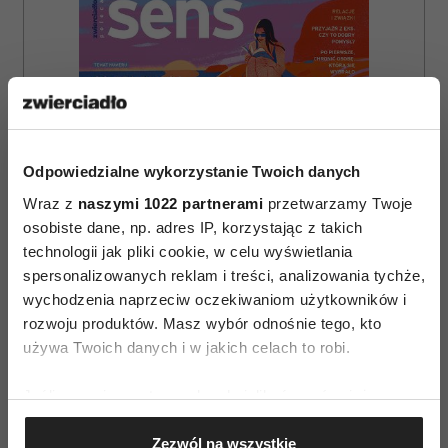
Odpowiedzialne wykorzystanie Twoich danych
Wraz z
naszymi 1022 partnerami
przetwarzamy Twoje
osobiste dane, np. adres IP, korzystając z takich
technologii jak pliki cookie, w celu wyświetlania
spersonalizowanych reklam i treści, analizowania tychże,
wychodzenia naprzeciw oczekiwaniom użytkowników i
rozwoju produktów. Masz wybór odnośnie tego, kto
używa Twoich danych i w jakich celach to robi.
ZAMÓW
Jeśli wyrazisz na to zgodę, chcielibyśmy również:
WYDANIE DRUKOWANE
Gromadzić dane dotyczące Twojej lokalizacji
E-WYDANIE
Zezwól na wszystkie
geograficznej z dokładnością nawet do kilku metrów