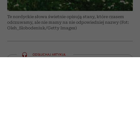
Te nordyckie słowa świetnie opisują stany, które czasem
odczuwamy, ale nie mamy na nie odpowiedniej nazwy (Fot:
Oleh_Slobodeniuk/Getty Images)
ODSŁUCHAJ ARTYKUŁ
00:00
05:59
Niektóre emocje i doświadczenia trudno
zamknąć w jednym słowie. W języku
polskim często potrzebujemy całego