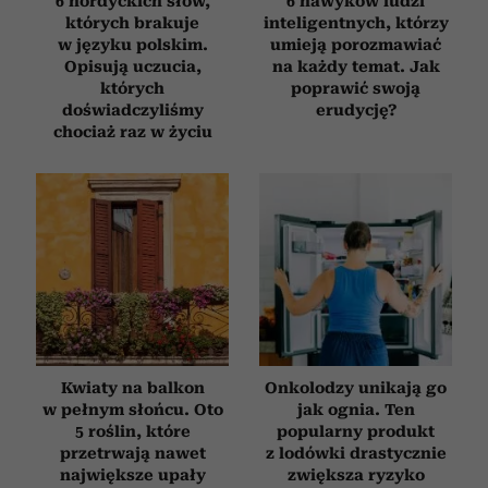
6 nordyckich słów,
6 nawyków ludzi
korzystania z ich usług.
których brakuje
inteligentnych, którzy
w języku polskim.
umieją porozmawiać
Opisują uczucia,
na każdy temat. Jak
których
poprawić swoją
doświadczyliśmy
erudycję?
chociaż raz w życiu
Kwiaty na balkon
Onkolodzy unikają go
w pełnym słońcu. Oto
jak ognia. Ten
5 roślin, które
popularny produkt
przetrwają nawet
z lodówki drastycznie
największe upały
zwiększa ryzyko