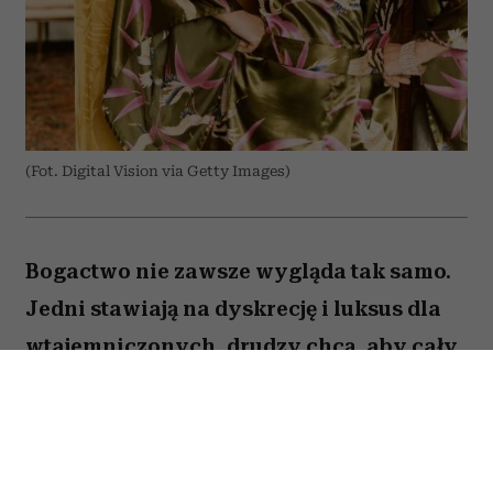
(Fot. Digital Vision via Getty Images)
Bogactwo nie zawsze wygląda tak samo.
Jedni stawiają na dyskrecję i luksus dla
wtajemniczonych, drudzy chcą, aby cały
świat wiedział o ich sukcesie. W kulturze
internetowej tych pierwszych często
kojarzy się z old money, a drugich – new