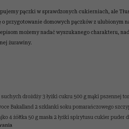
upujemy pączki w sprawdzonych cukierniach, ale Tłu
ię o przygotowanie domowych pączków z ulubionym n
episom możemy nadać wyszukanego charakteru, nad
onej żurawiny.
 suchych drożdży 3 łyżki cukru 500 g mąki pszennej to
oce Bakalland 2 szklanki soku pomarańczowego szczypt
jko 4 żółtka 50 g masła 2 łyżki spirytusu cukier puder
wania