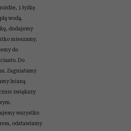
ożdże, 1 łyżkę
płą wodą.
ąkę, dodajemy
ystko mieszamy.
jemy do
ciasto. Do
us. Zagniatamy
wamy lnianą
cznie zwiększy
owym.
tujemy wszystko
erem, odstawiamy