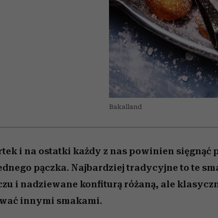
edź
 5,
przekraczają swoje granice
Wiemy, gdzie go kupić
Miller s. 5, odc. 6]
sezon jesień–zima 2
zaskakujący fawo
w seksie?
Bakalland
tek i na ostatki każdy z nas powinien sięgnąć 
ednego pączka. Najbardziej tradycyjne to te s
czu i nadziewane konfiturą różaną, ale klasycz
wać innymi smakami.