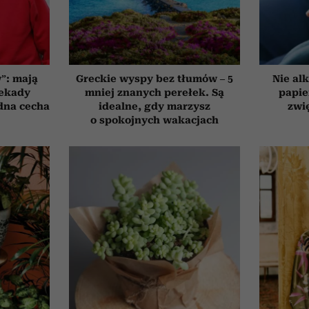
”: mają
Greckie wyspy bez tłumów – 5
Nie alk
dekady
mniej znanych perełek. Są
papie
edna cecha
idealne, gdy marzysz
zwi
o spokojnych wakacjach