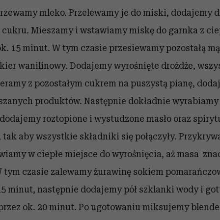
zewamy mleko. Przelewamy je do miski, dodajemy dr
ę cukru. Mieszamy i wstawiamy miskę do garnka z cie
k. 15 minut. W tym czasie przesiewamy pozostałą m
cukier wanilinowy. Dodajemy wyrośnięte drożdże, wsz
cieramy z pozostałym cukrem na puszystą pianę, doda
szanych produktów. Następnie dokładnie wyrabiamy 
dodajemy roztopione i wystudzone masło oraz spiryt
, tak aby wszystkie składniki się połączyły. Przykry
wiamy w ciepłe miejsce do wyrośnięcia, aż masa zna
 W tym czasie zalewamy żurawinę sokiem pomarańcz
5 minut, następnie dodajemy pół szklanki wody i go
przez ok. 20 minut. Po ugotowaniu miksujemy blend