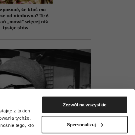
zpoznać, że ktoś ma
ze od niedawna? Te 6
ań „mówi” więcej niż
tysiąc słów
Zezwól na wszystkie
tając z takich
zowania tychże,
Spersonalizuj
ośnie tego, kto