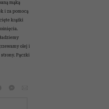
ypaną mąką
ek i za pomocą
ięte krążki
ośnięcia.
kładziemy
rzewamy olej i
strony. Pączki