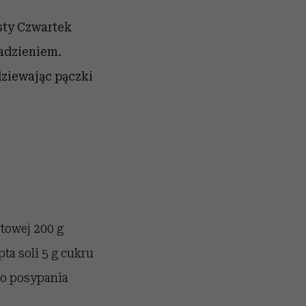
sty Czwartek
adzieniem.
ziewając pączki
rtowej 200 g
a soli 5 g cukru
 do posypania