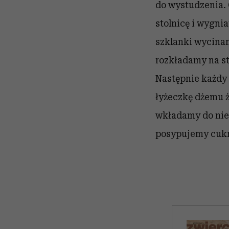
do wystudzenia.
stolnicę i wygni
szklanki wycinam
rozkładamy na st
Następnie każdy 
łyżeczkę dżemu ż
wkładamy do nieg
posypujemy cuk