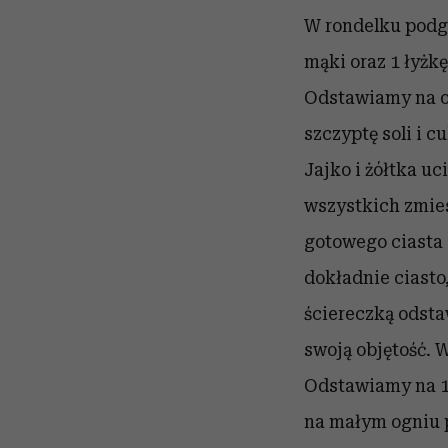
W rondelku podgr
mąki oraz 1 łyżk
Odstawiamy na o
szczyptę soli i 
Jajko i żółtka u
wszystkich zmie
gotowego ciasta 
dokładnie ciasto
ściereczką odsta
swoją objętość.
Odstawiamy na 1
na małym ogniu 