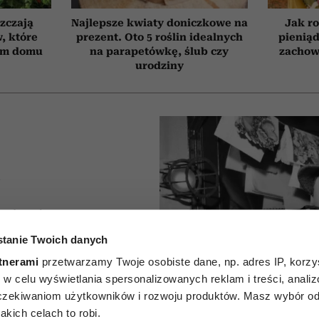
szczają
Najlepsze kwiaty doniczkowe na
Jak ro
, które
prezent. Oto 5 roślin idealnych
pieniąd
ym domu
na parapetówkę, ślub czy
zachow
urodziny
A
 ludzi
tanie Twoich danych
h, którzy
tnerami
przetwarzamy Twoje osobiste dane, np. adres IP, korzys
zmawiać
ie, w celu wyświetlania spersonalizowanych reklam i treści, anali
zekiwaniom użytkowników i rozwoju produktów. Masz wybór odn
at. Jak
kich celach to robi.