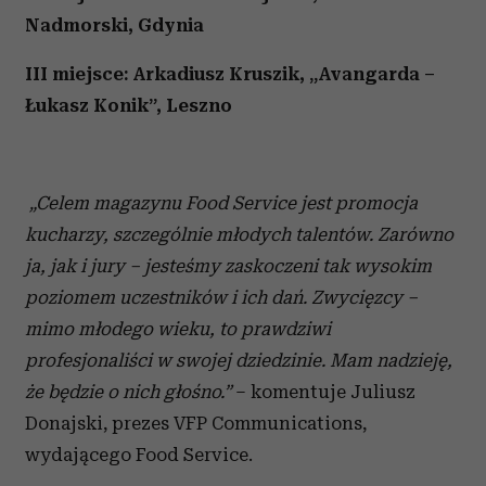
i reklam, aby oferować funkcje społecznościowe i
Nadmorski, Gdynia
analizować ruch w naszej witrynie. Informacje o tym, jak
III miejsce: Arkadiusz Kruszik, „Avangarda –
korzystasz z naszej witryny, udostępniamy partnerom
społecznościowym, reklamowym i analitycznym.
Łukasz Konik”, Leszno
Partnerzy mogą połączyć te informacje z innymi danymi
otrzymanymi od Ciebie lub uzyskanymi podczas
korzystania z ich usług.
„Celem magazynu Food Service jest promocja
kucharzy, szczególnie młodych talentów. Zarówno
ja, jak i jury – jesteśmy zaskoczeni tak wysokim
poziomem uczestników i ich dań. Zwycięzcy –
mimo młodego wieku, to prawdziwi
profesjonaliści w swojej dziedzinie. Mam nadzieję,
że będzie o nich głośno.”
– komentuje Juliusz
Donajski, prezes VFP Communications,
wydającego Food Service.