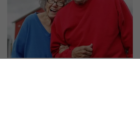
(Fot. Getty Images)
Osiemdziesięcioletnia kobieta, która w
teście pamięciowym radzi sobie lepiej niż
niejedna czterdziestolatka – to nie
wyjątek, lecz zjawisko, które od 25 lat
opisują naukowcy z Northwestern