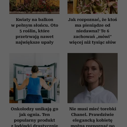
Kwiaty na balkon
Jak rozpoznać, że ktoś
w pełnym słońcu. Oto
ma pieniądze od
5 roślin, które
niedawna? Te 6
przetrwają nawet
zachowań „mówi”
największe upały
więcej niż tysiąc słów
Onkolodzy unikają go
Nie musi mieć torebki
jak ognia. Ten
Chanel. Prawdziwie
popularny produkt
elegancką kobietę
z lodówki drastycznie
można rozpoznać po