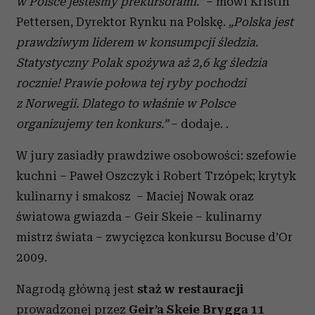
w Polsce jesteśmy prekursorami.”
– mówi Kristin
Pettersen, Dyrektor Rynku na Polskę.
„Polska jest
prawdziwym liderem w konsumpcji śledzia.
Statystyczny Polak spożywa aż 2,6 kg śledzia
rocznie! Prawie połowa tej ryby pochodzi
z Norwegii. Dlatego to właśnie w Polsce
organizujemy ten konkurs.”
– dodaje. .
W jury zasiadły prawdziwe osobowości: szefowie
kuchni – Paweł Oszczyk i Robert Trzópek; krytyk
kulinarny i smakosz – Maciej Nowak oraz
światowa gwiazda – Geir Skeie – kulinarny
mistrz świata – zwycięzca konkursu Bocuse d’Or
2009.
Nagrodą główną jest
staż w restauracji
prowadzonej przez
Geir’a Skeie Brygga 11