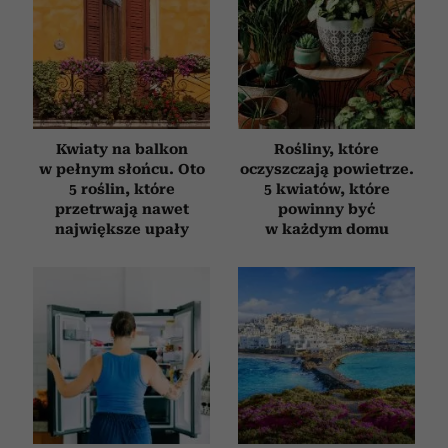
korzystasz z naszej witryny, udostępniamy partnerom
społecznościowym, reklamowym i analitycznym.
Partnerzy mogą połączyć te informacje z innymi danymi
otrzymanymi od Ciebie lub uzyskanymi podczas
korzystania z ich usług.
Kwiaty na balkon
Rośliny, które
w pełnym słońcu. Oto
oczyszczają powietrze.
5 roślin, które
5 kwiatów, które
przetrwają nawet
powinny być
największe upały
w każdym domu