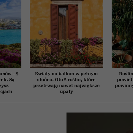
umów – 5
Kwiaty na balkon w pełnym
Roślin
łek. Są
słońcu. Oto 5 roślin, które
powiet
zysz
przetrwają nawet największe
powinn
cjach
upały