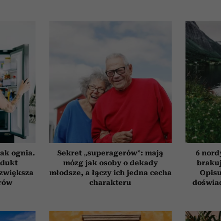
ak ognia.
Sekret „superagerów”: mają
6 nord
odukt
mózg jak osoby o dekady
brakuj
 zwiększa
młodsze, a łączy ich jedna cecha
Opisu
rów
charakteru
doświad