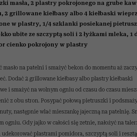
 5,
osób, które biorą na siebie za
powinien znać odpowiedź
Wiemy, gdzie go kupić
Miller s. 5, odc. 6]
sezon jesień–zima 2
mężczyzna jest mn
czki masła, 2 plastry pokrojonego na grube kaw
dużo
reaktywny”
, 2 grillowane kiełbasy albo 4 kiełbaski wiep
one w plastry, 1/4 szklanki posiekanej pietrusz
ekko ubite ze szczyptą soli i 2 łyżkami mleka, 1
r cienko pokrojony w plastry
ć masło na patelni i smażyć bekon do momentu aż zacz
ć. Dodać 2 grillowane kiełbasy albo plastry kiełbaski
we i smażyć na wolnym ogniu od czasu do czasu miesza
nić z obu stron. Posypać połową pietruszki i podsmaży
nuty, następnie wlać mieszankę jajeczną na patelnię. 
 ogniu. Gdy jajko w całości się zetnie, nałożyć na taler
 udekorować plastrami pomidora, szczyptą soli i resztą