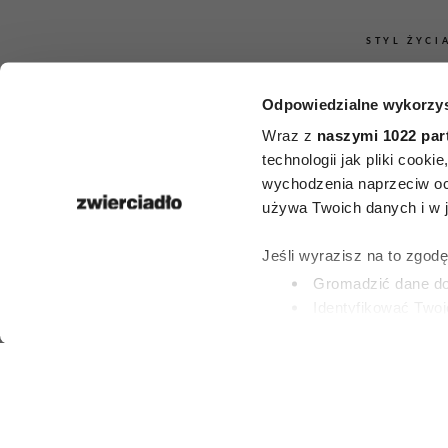
STYL ŻYCI
Nie musi mieć
Odpowiedzialne wykorzys
Chanel. Pra
Wraz z
naszymi 1022 par
technologii jak pliki cook
elegancką k
wychodzenia naprzeciw oc
używa Twoich danych i w ja
można rozpo
Jeśli wyrazisz na to zgod
tych 9 ce
Gromadzić dane dot
Identyfikować Twoj
(fingerprinting, czyli 
PATRYCJA KLIKOW
Dowiedz się więcej odnośn
6 SIERPNIA 2026
preferencje w
sekcji szc
dowolnej chwili.