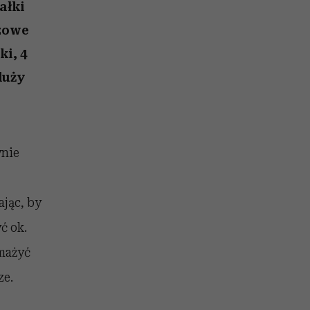
026/27
iej
zupełny brak ogłady
mogą zrobić rodzice
girls”
ałki
rzowe
ki, 4
 duży
ynie
jąc, by
ć ok.
Smażyć
ze.