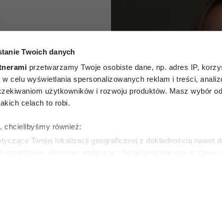
A
 torebki
tanie Twoich danych
wdziwie
tnerami
przetwarzamy Twoje osobiste dane, np. adres IP, korzys
ie, w celu wyświetlania spersonalizowanych reklam i treści, anali
obietę
zekiwaniom użytkowników i rozwoju produktów. Masz wybór odn
kich celach to robi.
znać po
ę, chcielibyśmy również:
chach
yczące Twojej lokalizacji geograficznej z dokładnością nawet d
e urządzenie, aktywnie analizując charakteryzującego je zbiory
wirtualny odcisk palca)
SKA
ie tego, jak Twoje osobiste dane są przetwarzane oraz ustaw w
zegółów
. W Deklaracji plików cookie możesz zmienić lub wycof