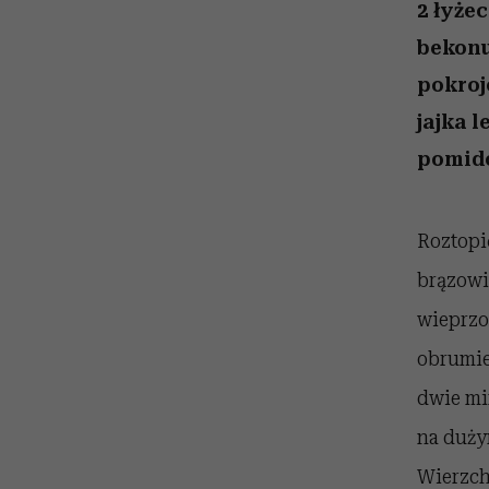
kawę z Kasią Miller”, s.
rachunek sumienia
modelowania
weterynarz”
2 łyże
odc. 7]
bekonu
pokroj
jajka l
pomido
Roztopi
brązowie
wieprzo
obrumie
dwie mi
na dużym
Wierzch