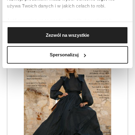
używa Twoich danych i w jakich celach to robi.
Jeśli wyrazisz na to zgodę, chcielibyśmy również:
Gromadzić dane dotyczące Twojej lokalizacji
Zezwól na wszystkie
geograficznej z dokładnością nawet do kilku metrów
Identyfikować Twoje urządzenie, aktywnie
AUTOPROMOCJA
analizując charakteryzującego je zbiory danych
Spersonalizuj
(fingerprinting, czyli wirtualny odcisk palca)
Dowiedz się więcej odnośnie tego, jak Twoje osobiste
dane są przetwarzane oraz ustaw własne preferencje w
sekcji szczegółów
. W Deklaracji plików cookie możesz
zmienić lub wycofać swoją zgodę w dowolnej chwili.
Wykorzystujemy pliki cookie do spersonalizowania treści
i reklam, aby oferować funkcje społecznościowe i
analizować ruch w naszej witrynie. Informacje o tym, jak
korzystasz z naszej witryny, udostępniamy partnerom
społecznościowym, reklamowym i analitycznym.