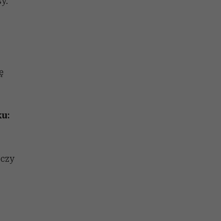
y.
ę
ku:
 czy