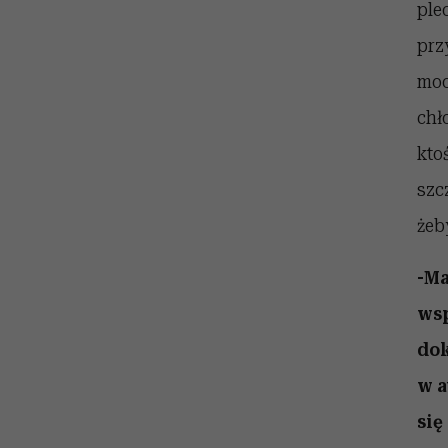
ple
prz
moc
chł
kto
szc
żeb
-Ma
wsp
dok
w a
się