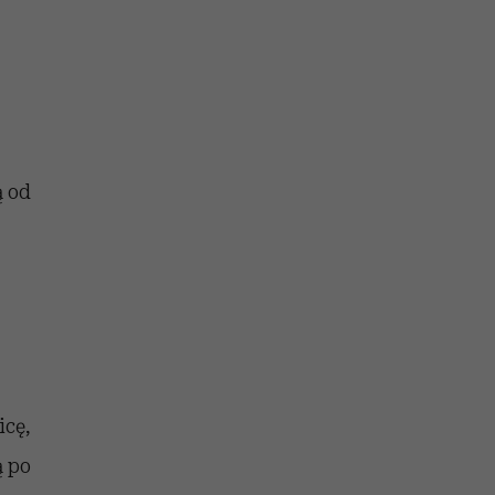
ą od
icę,
ą po