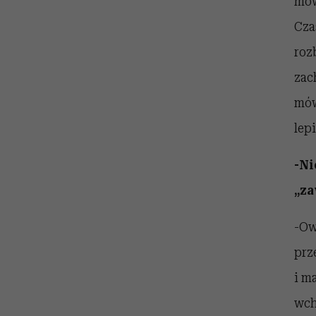
mów
Cza
roz
zac
mów
lepi
-Ni
„za
-Ow
prz
i m
wch