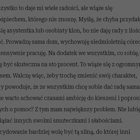
zystko to daje mi wiele radości, ale wiąże się
ośpiechem, którego nie znoszę. Myślę, że chyba przyda
się asystentka lub osobisty klon, bo nie daję rady z iloś
ęć. Prowadzę sama dom, wychowuję siedmioletnią córe
ntensywnie pracuję. Na dodatek we wszystkim, co robię,
ę być skuteczna na sto procent. To wiąże się z ogromn
esem. Walczę więc, żeby trochę zmienić swój charakter,
ry powoduje, że ze wszystkim chcę sobie dać radę sama
e warto schować czasami ambicję do kieszeni i popros
ych o pomoc? Z tym mam największy problem. Nie lubi
iążać innych swoimi smuteczkami i słabościami.
cydowanie bardziej wolę być tą silną, do której inni