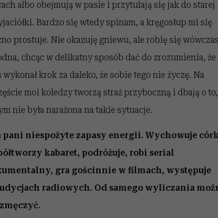
cach albo obejmują w pasie i przytulają się jak do starej
yjaciółki. Bardzo się wtedy spinam, a kręgosłup mi się
no prostuje. Nie okazuję gniewu, ale robię się wówcza
odna, chcąc w delikatny sposób dać do zrozumienia, że
ś wykonał krok za daleko, że sobie tego nie życzę. Na
zęście moi koledzy tworzą straż przyboczną i dbają o to,
ym nie była narażona na takie sytuacje.
 pani niespożyte zapasy energii. Wychowuje córk
ółtworzy kabaret, podróżuje, robi serial
umentalny, gra gościnnie w filmach, występuje
udycjach radiowych. Od samego wyliczania moż
 zmęczyć.