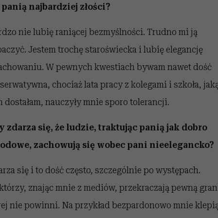
 panią najbardziej złości?
rdzo nie lubię raniącej bezmyślności. Trudno mi ją
aczyć. Jestem trochę staroświecka i lubię elegancję
achowaniu. W pewnych kwestiach bywam nawet dość
serwatywna, chociaż lata pracy z kolegami i szkoła, jak
h dostałam, nauczyły mnie sporo tolerancji.
y zdarza się, że ludzie, traktując panią jak dobro
odowe, zachowują się wobec pani nieelegancko?
arza się i to dość często, szczególnie po występach.
którzy, znając mnie z mediów, przekraczają pewną gran
rej nie powinni. Na przykład bezpardonowo mnie klepi