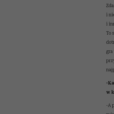
Zda
i n
i i
To 
dot
gra
prz
naj
-Ka
w k
-A 