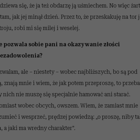
dziewa się, że ja też obdarzę ją uśmiechem. No więc żar
tam, jak jej minął dzień. Przez to, że przeskakuję na tor j
roju, robi mi się milej i weselej.
e pozwala sobie pani na okazywanie złości
iezadowolenia?
zwalam, ale – niestety – wobec najbliższych, bo są pod
ą, znają mnie i wiem, że jak potem przeproszę, to przeba
y nich nie muszę się specjalnie hamować ani starać.
omiast wobec obcych, owszem. Wiem, że zamiast mnie
zumieć i wesprzeć, prędzej powiedzą: „o proszę, niby t
a, a jaki ma wredny charakter”.