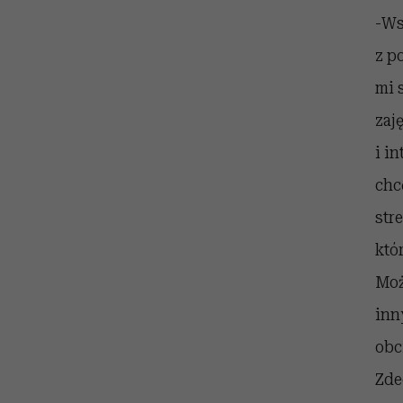
-Ws
z p
mi 
zaj
i i
chc
str
któ
Moż
inn
obc
Zde