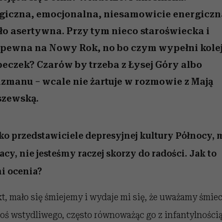
 5,
w
Raport Lyst ujawnił
Miller s. 5, odc. 6]
tysiące widzów
skuteczne
pamięć
uruchamia całą la
granicę
xie
najbardziej pożądane
podejrzeń
giczna, emocjonalna, niesamowicie energiczn
ubrania i marki sezonu
o asertywna. Przy tym nieco staroświecka i
epewna na Nowy Rok, no bo czym wypełni kole
eczek? Czarów by trzeba z Łysej Góry albo
izmanu – wcale nie żartuje w rozmowie z Mają
szewską.
ko przedstawiciele depresyjnej kultury Północy, 
acy, nie jesteśmy raczej skorzy do radości. Jak to
i ocenia?
kt, mało się śmiejemy i wydaje mi się, że uważamy śmie
coś wstydliwego, często równoważąc go z infantylnością