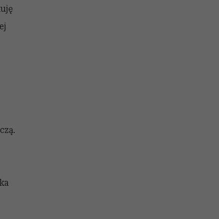
tuję
ej
czą.
aka