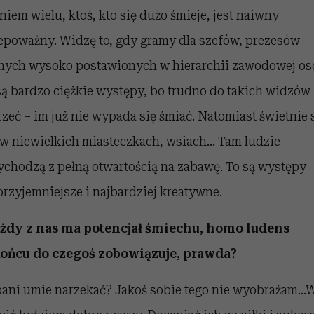
niem wielu, ktoś, kto się dużo śmieje, jest naiwny
iepoważny. Widzę to, gdy gramy dla szefów, prezesów
nnych wysoko postawionych w hierarchii zawodowej os
są bardzo ciężkie występy, bo trudno do takich widzów
rzeć – im już nie wypada się śmiać. Natomiast świetnie 
 w niewielkich miasteczkach, wsiach… Tam ludzie
ychodzą z pełną otwartością na zabawę. To są występy
przyjemniejsze i najbardziej kreatywne.
żdy z nas ma potencjał śmiechu, homo ludens
ońcu do czegoś zobowiązuje, prawda?
pani umie narzekać? Jakoś sobie tego nie wyobrażam…