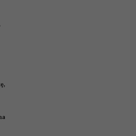
s
ę,
na