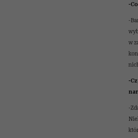
-Co
-Ba
wyb
w z
kon
nic
-Cz
nar
-Zd
Nie
któ