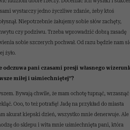
ić ludziom dobre rzeczy. Doceniać ich wysiłki i sukces
sami wystarczy jedno życzliwe zdanie, żeby ktoś
błysnął. Niepotrzebnie żałujemy sobie słów zachęty,
hwytu czy podziwu. Trzeba wprowadzić dobrą zasadę
ienia sobie szczerych pochwał. Od razu będzie nam si
ej żyło.
e odczuwa pani czasami presji własnego wizerun
wsze miłej i uśmiechniętej”?
szem. Bywają chwile, że mam ochotę tupnąć, wrzasnąć
ekląć. Ooo, to też potrafię! Jadę na przykład do miasta
am akurat kiepski dzień, wszystko mnie denerwuje. Ale
odzę do sklepu i wita mnie uśmiechnięta pani, która