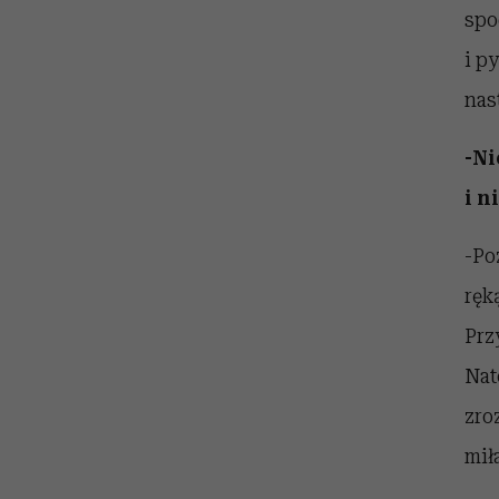
spo
i py
nast
-Ni
i n
-Po
ręk
Prz
Nat
zro
mił