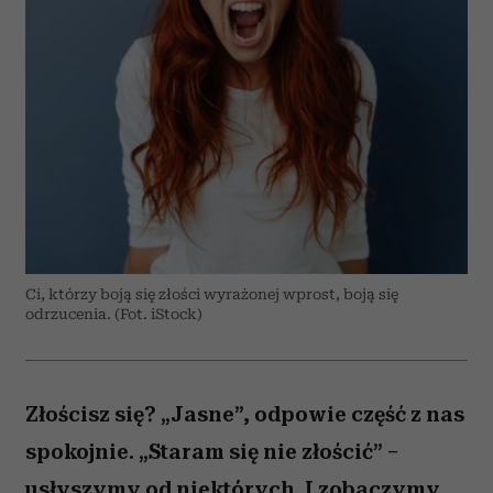
Ci, którzy boją się złości wyrażonej wprost, boją się
odrzucenia. (Fot. iStock)
Złościsz się? „Jasne”, odpowie część z nas
spokojnie. „Staram się nie złościć” –
usłyszymy od niektórych. I zobaczymy