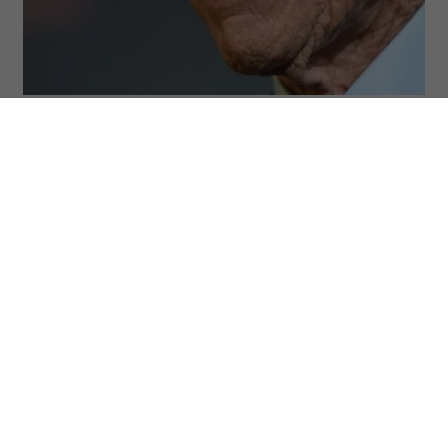
(Fot. Axelle/Bauer-Griffin/FilmMagic via Getty Images)
ODSŁUCHAJ ARTYKUŁ
00:00
05:12
Clint Eastwood nie udaje, że starość jest
łatwa. Jednocześnie od lat przekonuje, że