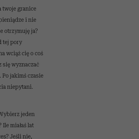
a twoje granice
ieniądze i nie
ie otrzymuję ja?
 tej pory
na wciąż cię o coś
z się wyznaczać
. Po jakimś czasie
ia niepytani.
 Wybierz jeden
Ile miałaś lat
s? Jeśli nie,