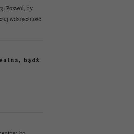
ką. Pozwól, by
oczuj wdzięczność
ealna, bądź
mentów, bo