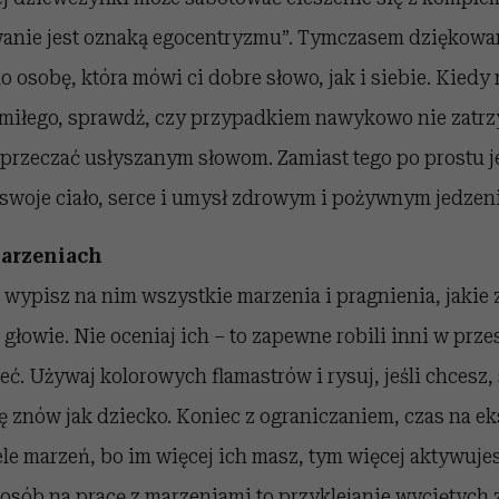
wanie jest oznaką egocentryzmu”. Tymczasem dziękowan
 osobę, która mówi ci dobre słowo, jak i siebie. Kied
ś miłego, sprawdź, czy przypadkiem nawykowo nie zat
aprzeczać usłyszanym słowom. Zamiast tego po prostu je 
 swoje ciało, serce i umysł zdrowym i pożywnym jedzen
arzeniach
 wypisz na nim wszystkie marzenia i pragnienia, jakie 
 głowie. Nie oceniaj ich – to zapewne robili inni w prze
eć. Używaj kolorowych flamastrów i rysuj, jeśli chcesz
ę znów jak dziecko. Koniec z ograniczaniem, czas na ek
ele marzeń, bo im więcej ich masz, tym więcej aktywujes
sposób na pracę z marzeniami to przyklejanie wyciętych