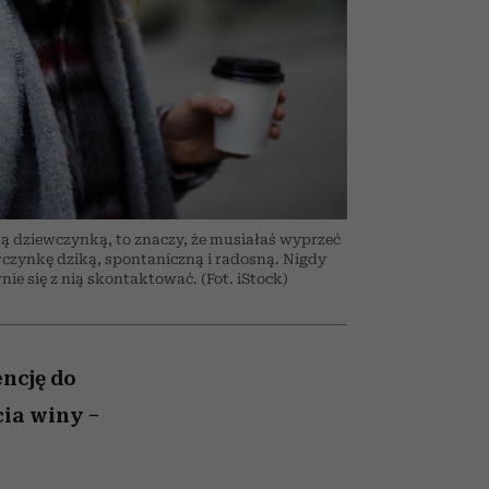
nił
un
skutki dla związku i dla
ane
partnerki
zonu
ną dziewczynką, to znaczy, że musiałaś wyprzeć
ewczynkę dziką, spontaniczną i radosną. Nigdy
nie się z nią skontaktować. (Fot. iStock)
encję do
cia winy –