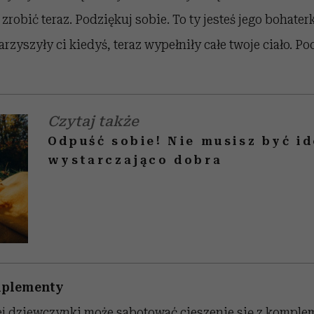
zrobić teraz. Podziękuj sobie. To ty jesteś jego bohater
arzyszyły ci kiedyś, teraz wypełniły całe twoje ciało. P
Czytaj także
Odpuść sobie! Nie musisz być id
wystarczająco dobra
mplementy
j dziewczynki może sabotować cieszenie się z komple