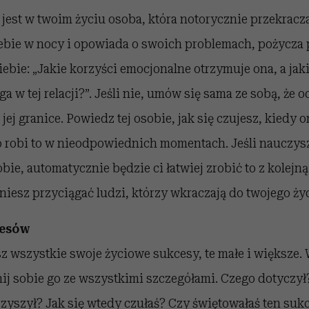
 jest w twoim życiu osoba, która notorycznie przekracz
ebie w nocy i opowiada o swoich problemach, pożycza p
siebie: „Jakie korzyści emocjonalne otrzymuje ona, a jak
 w tej relacji?”. Jeśli nie, umów się sama ze sobą, że od
jej granice. Powiedz tej osobie, jak się czujesz, kiedy o
ko robi to w nieodpowiednich momentach. Jeśli nauczys
bie, automatycznie będzie ci łatwiej zrobić to z kolejną
niesz przyciągać ludzi, którzy wkraczają do twojego życ
cesów
sz wszystkie swoje życiowe sukcesy, te małe i większe.
ij sobie go ze wszystkimi szczegółami. Czego dotyczył? 
rzyszył? Jak się wtedy czułaś? Czy świętowałaś ten sukce