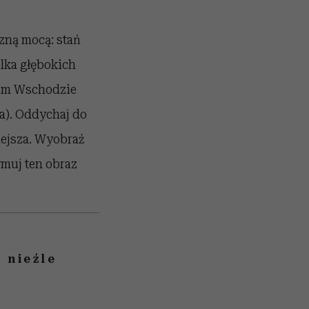
zną mocą: stań
ilka głębokich
kim Wschodzie
ka). Oddychaj do
ejsza. Wyobraź
ymuj ten obraz
 nieźle