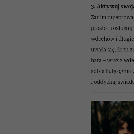
3. Aktywuj swoją
Zanim przeprowad
prosto i rozluźni
wdechów i długic
uważa się, że tu 
hara – wraz z wd
sobie kulę ognia
i oddychaj świado