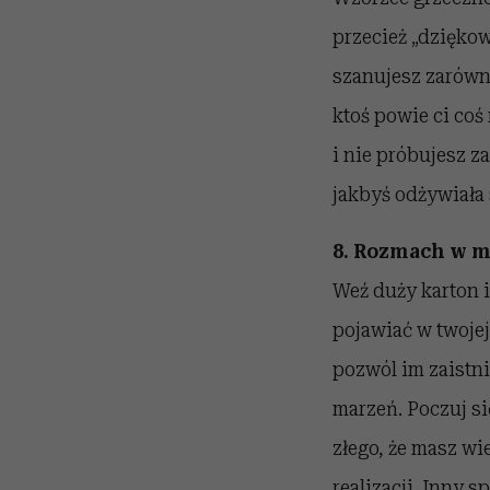
przecież „dzięko
szanujesz zarówno
ktoś powie ci co
i nie próbujesz z
jakbyś odżywiała
8. Rozmach w m
Weź duży karton i
pojawiać w twojej
pozwól im zaistni
marzeń. Poczuj si
złego, że masz wi
realizacji. Inny 