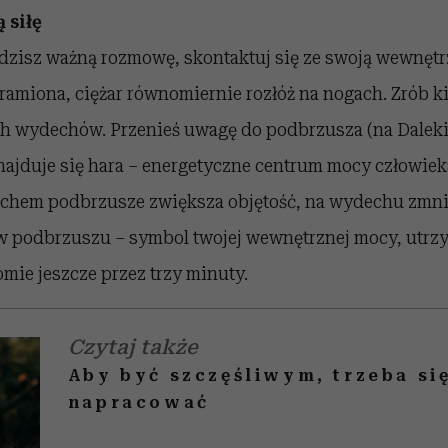
 siłę
zisz ważną rozmowę, skontaktuj się ze swoją wewnętr
j ramiona, ciężar równomiernie rozłóż na nogach. Zrób k
h wydechów. Przenieś uwagę do podbrzusza (na Dale
znajduje się hara – energetyczne centrum mocy człowie
echem podbrzusze zwiększa objętość, na wydechu zmni
 w podbrzuszu – symbol twojej wewnętrznej mocy, utrz
mie jeszcze przez trzy minuty.
Czytaj także
Aby być szczęśliwym, trzeba się
napracować