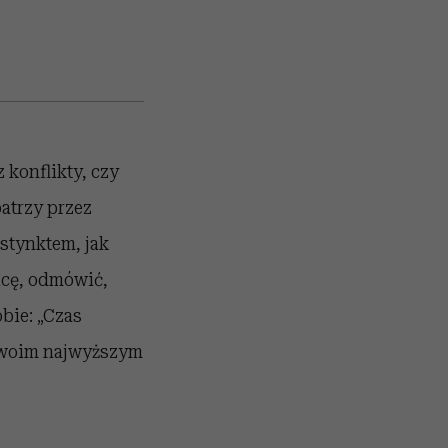
 konflikty, czy
atrzy przez
nstynktem, jak
icę, odmówić,
bie: „Czas
 swoim najwyższym