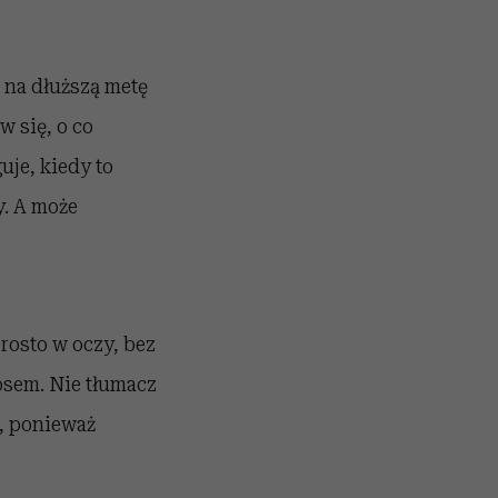
 na dłuższą metę
 się, o co
uje, kiedy to
y. A może
rosto w oczy, bez
sem. Nie tłumacz
a, ponieważ