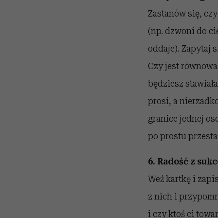
Zastanów się, czy
(np. dzwoni do ci
oddaje). Zapytaj 
Czy jest równowaga
będziesz stawiała 
prosi, a nierzad
granice jednej oso
po prostu przesta
6. Radość z suk
Weź kartkę i zapi
z nich i przypomn
i czy ktoś ci towa