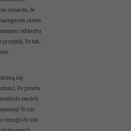
ie oznacza, że
y następnym razem
rzymujesz oddechu
przyjmij. To tak,
iem.
zaczną się
szłości. Po prostu
, symbole swoich
spansję! To nic
z energii do ich
 z kolorowych