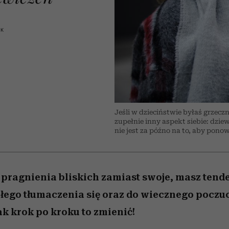
 5,
zupełny brak ogłady
wśród najchętniej
Miller s. 5, odc. 6]
Raport Lyst ujaw
pierwszy zwiast
oglądanych na Netflixie
najbardziej pożąd
ubrania i marki se
AK
Jeśli w dzieciństwie byłaś grzecz
zupełnie inny aspekt siebie: dzi
nie jest za późno na to, aby ponow
z pragnienia bliskich zamiast swoje, masz tend
iłego tłumaczenia się oraz do wiecznego poczu
ak krok po kroku to zmienić!