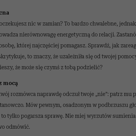
cna
 oczekujesz nic w zamian? To bardzo chwalebne, jednak
owadza nierównowagę energetyczną do relacji. Zastanów
sobę, której najczęściej pomagasz. Sprawdź, jak zareag
 skrytykuje, to znaczy, że uzależniła się od twojej pomoc
ieszy, że może się czymś z tobą podzielić?
z mocą
 twój rozmówca naprawdę odczuł twoje „nie”: patrz mu p
 stanowczo. Mów pewnym, osadzonym w podbrzuszu gło
o to tylko pogarsza sprawę. Nie miej wyrzutów sumieni
wo odmówić.