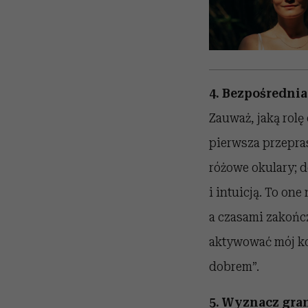
4. Bezpośrednia 
Zauważ, jaką rolę
pierwsza przepra
różowe okulary; d
i intuicją. To on
a czasami zakończ
aktywować mój ko
dobrem”.
5. Wyznacz gra