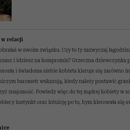
w relacji
 obrałaś w swoim związku. Czy to ty zazwyczaj łagodzisz
szasz i idziesz na kompromis? Grzeczna dziewczynka p
orosła i świadoma siebie kobieta kieruje się zarówno i
e niczym barometr wskazują, kiedy należy postawić gran
yć znajomość. Powiedz więc do tej mądrej kobiety w so
biecy instynkt oraz intuicję po to, bym kierowała się
nice