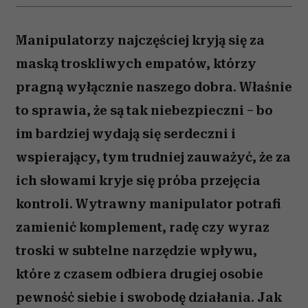
Kadr z filmu „Sypiąc z wrogiem” (1991) (Fot. BEW Photo)