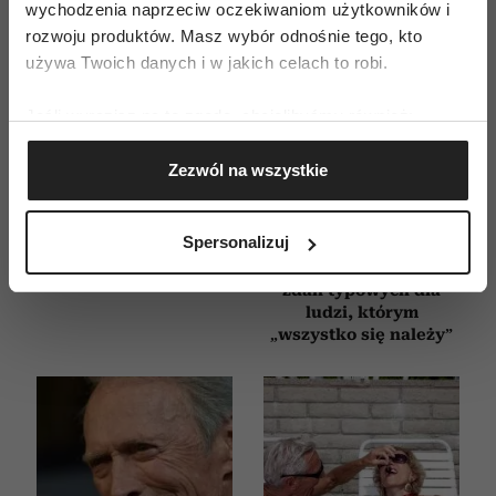
wychodzenia naprzeciw oczekiwaniom użytkowników i
rozwoju produktów. Masz wybór odnośnie tego, kto
używa Twoich danych i w jakich celach to robi.
Jeśli wyrazisz na to zgodę, chcielibyśmy również:
Gromadzić dane dotyczące Twojej lokalizacji
Zezwól na wszystkie
geograficznej z dokładnością nawet do kilku metrów
Identyfikować Twoje urządzenie, aktywnie
Jak zachowuje się
Po czym poznać
mąż, który nie kocha?
najbardziej
analizując charakteryzującego je zbiory danych
Spersonalizuj
Oto sygnały, których
roszczeniową osobę
(fingerprinting, czyli wirtualny odcisk palca)
nie warto ignorować
w towarzystwie? 6
Dowiedz się więcej odnośnie tego, jak Twoje osobiste
zdań typowych dla
dane są przetwarzane oraz ustaw własne preferencje w
ludzi, którym
„wszystko się należy”
sekcji szczegółów
. W Deklaracji plików cookie możesz
zmienić lub wycofać swoją zgodę w dowolnej chwili.
Wykorzystujemy pliki cookie do spersonalizowania treści
i reklam, aby oferować funkcje społecznościowe i
analizować ruch w naszej witrynie. Informacje o tym, jak