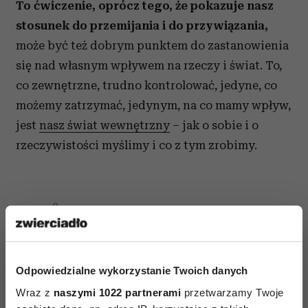
To ćwiczenie, oprócz tego, że pokazuje nasz
stosunek do przemijania i do przywiązania,
może być też dobrym punktem do zastanowienia
się nad własnym wpływem na rzeczy i świat. To,
co zewnętrzne, trudno kontrolować, jedyne, co
możemy zatrzymać, jedynym, na co mamy wpływ,
jest
nasz świat wewnętrzny
– jak o sobie i o
rzeczywistości myślimy i co z tym zrobimy.
AUTOPROMOCJA
Odpowiedzialne wykorzystanie Twoich danych
Wraz z
naszymi 1022 partnerami
przetwarzamy Twoje