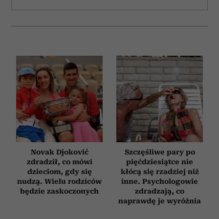
i reklam, aby oferować funkcje społecznościowe i
analizować ruch w naszej witrynie. Informacje o tym, jak
korzystasz z naszej witryny, udostępniamy partnerom
społecznościowym, reklamowym i analitycznym.
Partnerzy mogą połączyć te informacje z innymi danymi
otrzymanymi od Ciebie lub uzyskanymi podczas
korzystania z ich usług.
Novak Djoković
Szczęśliwe pary po
zdradził, co mówi
pięćdziesiątce nie
dzieciom, gdy się
kłócą się rzadziej niż
nudzą. Wielu rodziców
inne. Psychologowie
będzie zaskoczonych
zdradzają, co
naprawdę je wyróżnia