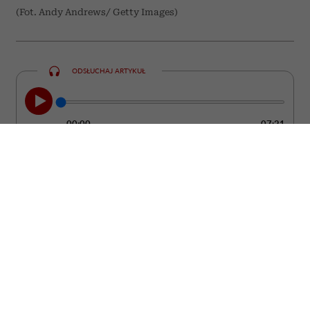
(Fot. Andy Andrews/ Getty Images)
ODSŁUCHAJ ARTYKUŁ
00:00
07:21
Jeśli myślisz, że psychopata skrada się
wiecznie przygarbiony, ze złączonymi w
geście złowieszczego knucia opuszkami
palców i patrzy na świat spode łba,
możesz się rozczarować. W