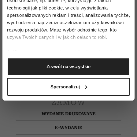
osobiste dane, np. adres IP, korzystając z takich
technologii jak pliki cookie, w celu wyświetlania
spersonalizowanych reklam i treści, analizowania tychże,
wychodzenia naprzeciw oczekiwaniom użytkowników i
rozwoju produktów. Masz wybór odnośnie tego, kto
używa Twoich danych i w jakich celach to robi.
Jeśli wyrazisz na to zgodę, chcielibyśmy również:
Gromadzić dane dotyczące Twojej lokalizacji
Zezwól na wszystkie
geograficznej z dokładnością nawet do kilku metrów
Identyfikować Twoje urządzenie, aktywnie
analizując charakteryzującego je zbiory danych
Spersonalizuj
(fingerprinting, czyli wirtualny odcisk palca)
Dowiedz się więcej odnośnie tego, jak Twoje osobiste
ZAMÓW
dane są przetwarzane oraz ustaw własne preferencje w
sekcji szczegółów
. W Deklaracji plików cookie możesz
WYDANIE DRUKOWANE
zmienić lub wycofać swoją zgodę w dowolnej chwili.
E-WYDANIE
Wykorzystujemy pliki cookie do spersonalizowania treści