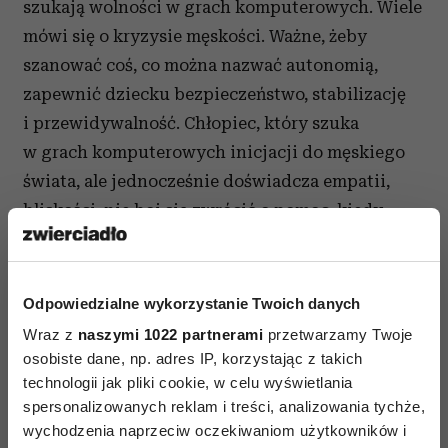
szukają wolności w grach komputerowych. Wiele
mówi się o kryzysie męskości. Ważne, żeby
szanować coś, co można nazwać autonomią,
zapewnić dziecku bezpieczeństwo, stabilizację
i przewidywalność. Chłopiec, który szuka
w grach komputerowych inicjacji do męskiego
świata, ale jednocześnie doświadcza empatii,
bliskości, nie boi się zwrócić o pomoc, kiedy
sytuacja tego wymaga, będzie budować poczucie
swojej wartości, tak samo zresztą jak
dziewczynka. On ma być odważny, nie bać się
Odpowiedzialne wykorzystanie Twoich danych
kobiet, czy to koleżanek, czy nauczycielek.
Wraz z
naszymi 1022 partnerami
przetwarzamy Twoje
osobiste dane, np. adres IP, korzystając z takich
technologii jak pliki cookie, w celu wyświetlania
Czytaj także
spersonalizowanych reklam i treści, analizowania tychże,
wychodzenia naprzeciw oczekiwaniom użytkowników i