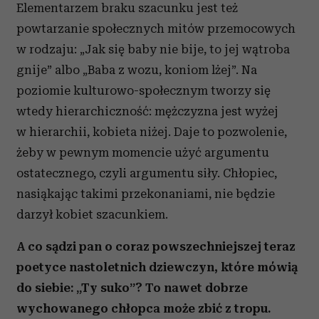
Elementarzem braku szacunku jest też
Partnerzy mogą połączyć te informacje z innymi danymi
powtarzanie społecznych mitów przemocowych
otrzymanymi od Ciebie lub uzyskanymi podczas
w rodzaju: „Jak się baby nie bije, to jej wątroba
korzystania z ich usług.
gnije” albo „Baba z wozu, koniom lżej”. Na
poziomie kulturowo-społecznym tworzy się
wtedy hierarchiczność: mężczyzna jest wyżej
w hierarchii, kobieta niżej. Daje to pozwolenie,
żeby w pewnym momencie użyć argumentu
ostatecznego, czyli argumentu siły. Chłopiec,
nasiąkając takimi przekonaniami, nie będzie
darzył kobiet szacunkiem.
A co sądzi pan o coraz powszechniejszej teraz
poetyce nastoletnich dziewczyn, które mówią
do siebie: „Ty suko”? To nawet dobrze
wychowanego chłopca może zbić z tropu.