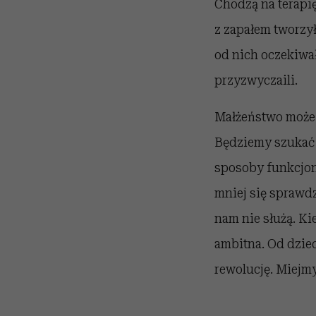
Chodzą na terapię
z zapałem tworzył
od nich oczekiwał
przyzwyczaili.
Małżeństwo może b
Będziemy szukać 
sposoby funkcjon
mniej się sprawdz
nam nie służą. Ki
ambitna. Od dzie
rewolucję. Miejmy