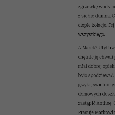
zgrzewkę wody mine
z siebie dumna. C
ciepłe kolacje. J
wszystkiego.
A Marek? Utył trzy
chętnie ją chwali
miał dobrej opiek
było spodziewać.
języki, świetnie 
domowych doszła 
zastąpić Antheę. 
Prasuje Markowi 