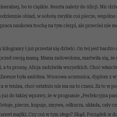
ralnej, bo to ciężkie. Reszta należy do Alicji. Nic dzi
odziennie obiad, w sobotę zwykle coś piecze, wspólne 
ej praca naukowa trochę na tym cierpi, ale przecież nie 
 kilogramy i już przestał się dziwić. On też jest bardzo 
 przed swoją mamą. Mama zadowolona, martwiła się, że 
i, a tu proszę. Alicja zadziwiła wszystkich. Choć właśc
 Zawsze była ambitna. Wzorowa uczennica, dyplom z w
gra w tenisa, choć ostatnio nie ma na to czasu. Za to w 
już do takiej wprawy, że w programie „Perfekcyjna pa
Gotuje, piecze, kupuje, zmywa, odkurza, układa, cały cza
nawet majtki. Czy coś w tym złego? Skąd. Porządek w d