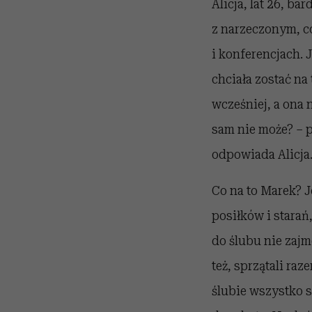
Alicja, lat 26, b
z narzeczonym, co
i konferencjach. 
chciała zostać na
wcześniej, a ona 
sam nie może? – p
odpowiada Alicja.
Co na to Marek? J
posiłków i starań
do ślubu nie zajm
też, sprzątali ra
ślubie wszystko s