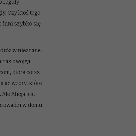
o reguły
ły. Czy ktoś tego
e inni szybko się
odróż w nieznane.
a nas dwojga
om, które coraz
elać wzory, które
Ale Alicja jest
zeprowadzi w domu