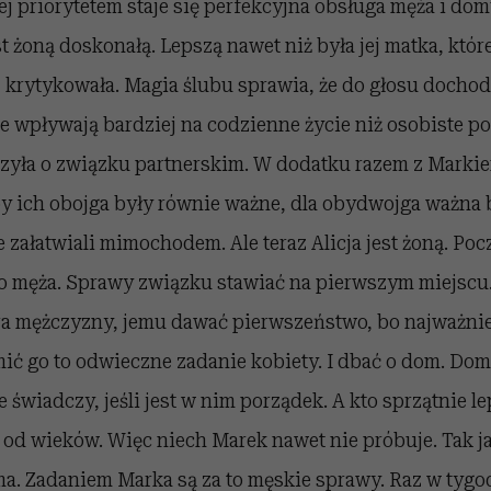
jej priorytetem staje się perfekcyjna obsługa męża i do
t żoną doskonałą. Lepszą nawet niż była jej matka, które
z krytykowała. Magia ślubu sprawia, że do głosu docho
e wpływają bardziej na codzienne życie niż osobiste po
rzyła o związku partnerskim. W dodatku razem z Markie
y ich obojga były równie ważne, dla obydwojga ważna b
załatwiali mimochodem. Ale teraz Alicja jest żoną. Poc
 o męża. Sprawy związku stawiać na pierwszym miejscu
ra mężczyzny, jemu dawać pierwszeństwo, bo najważniej
ić go to odwieczne zadanie kobiety. I dbać o dom. Do
 świadczy, jeśli jest w nim porządek. A kto sprzątnie le
 od wieków. Więc niech Marek nawet nie próbuje. Tak j
ama. Zadaniem Marka są za to męskie sprawy. Raz w tyg