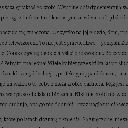
szcza gdy ktoś go zrobi. Wspólne obiady cementują zwi
 pierogi z bufetu. Problem w tym, że wiem, co będzie dal
a poczuje się zmęczona. Wszystko na jej głowie, dom, pra
zed telewizorem. To nie jest sprawiedliwe – pomyśli. Zac
ć. Coraz częściej będzie myśleć o rozwodzie. Bo czy do
 Żeby to ona jedna! Wiele kobiet przez kilka lat po ślu
odznaki „żony idealnej”, „perfekcyjnej pani domu”, „mat
je im walka o to, żeby z męża zrobić partnera. Mąż jest 
na wszystko chciała robić sama. Nikt nie zrobi nic w d
nie próbuje, ona go nie dopuści. Teraz nagle ma się ws
, które po latach doznają olśnienia. Są zmęczone, niez