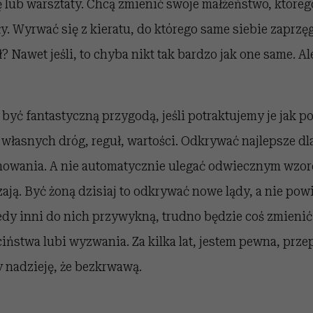
 lub warsztaty. Chcą zmienić swoje małżeństwo, któreg
y. Wyrwać się z kieratu, do którego same siebie zaprzęg
? Nawet jeśli, to chyba nikt tak bardzo jak one same. Al
yć fantastyczną przygodą, jeśli potraktujemy je jak p
własnych dróg, reguł, wartości. Odkrywać najlepsze dl
owania. A nie automatycznie ulegać odwiecznym wzorc
ają. Być żoną dzisiaj to odkrywać nowe lądy, a nie powi
edy inni do nich przywykną, trudno będzie coś zmienić. 
ciństwa lubi wyzwania. Za kilka lat, jestem pewna, pr
 nadzieję, że bezkrwawą.