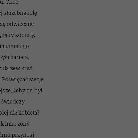
mu. Chce
j służebną rolę
dzą odwieczne
glądy kobiety.
m umieli go
yła kariera,
zuła zew krwi.
. Poświęcać swoje
sze, żeby on był
m świadczy
piej niż kobieta?
ak inne żony
odniu przynosi