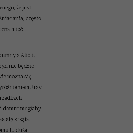
wnego, że jest
śniadania, często
można mieć
dumny z Alicji,
syn nie będzie
iwie można się
yróżnieniem, trzy
porządkach
ni domu” mogłaby
s się krząta.
omu to duża