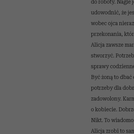
do roboty. Nagle 
udowodnić, że jes
wobec ojca niera
przekonania, któr
Alicja zawsze ma
stworzyć. Potrzeb
sprawy codzienne 
Być żoną to dbać
potrzeby dla dob
zadowolony. Karm
o kobiecie. Dobrze
Nikt. To wiadomo
Alicja zrobi to s