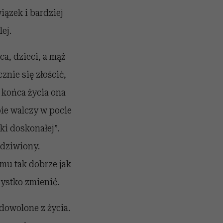
ązek i bardziej
ej.
ca, dzieci, a mąż
znie się złościć,
 końca życia ona
bie walczy w pocie
ki doskonałej”.
zdziwiony.
omu tak dobrze jak
zystko zmienić.
adowolone z życia.