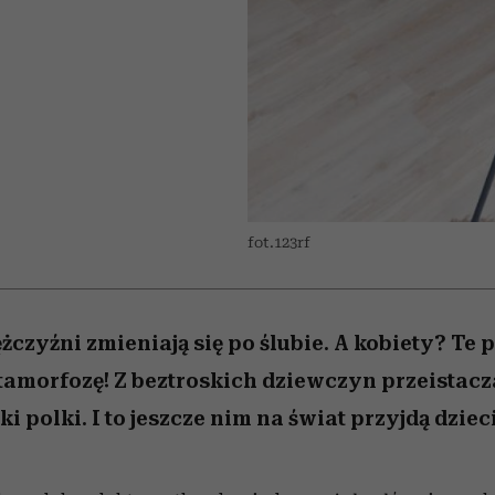
 5,
Raport Lyst ujawnił
Miller s. 5, odc. 6]
tysiące widzów
skuteczne
granicę
najtrudniejszą pr
xie
najbardziej pożądane
ubrania i marki sezonu
fot.123rf
żczyźni zmieniają się po ślubie. A kobiety? Te
morfozę! Z beztroskich dziewczyn przeistaczaj
 polki. I to jeszcze nim na świat przyjdą dzieci