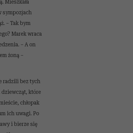
ą. Mieszkała
 w sympozjach
ąż. – Tak bym
zego? Marek wraca
edzenia. – A on
tem żoną –
 radzili bez tych
 dziewcząt, które
 mieście, chłopak
um ich uwagi. Po
awy i bierze się