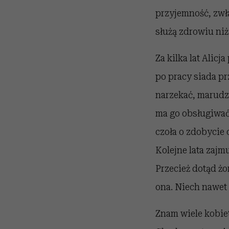
przyjemność, zwła
służą zdrowiu niż
Za kilka lat Alicj
po pracy siada pr
narzekać, marudzi
ma go obsługiwać?
czoła o zdobycie 
Kolejne lata zajmu
Przecież dotąd żo
ona. Niech nawet 
Znam wiele kobiet