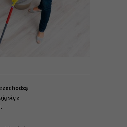
óbę
rozczarowują
 przechodzą
ą się z
.