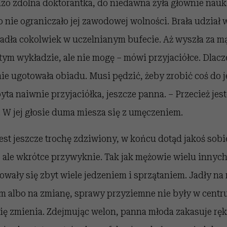
ardzo zdolna doktorantka, do niedawna żyła głównie nauk
 nie ograniczało jej zawodowej wolności. Brała udział
Jadła cokolwiek w uczelnianym bufecie. Aż wyszła za m
 tym wykładzie, ale nie mogę – mówi przyjaciółce. Dlac
nie ugotowała obiadu. Musi pędzić, żeby zrobić coś do j
yta naiwnie przyjaciółka, jeszcze panna. – Przecież jes
 W jej głosie duma miesza się z umęczeniem.
est jeszcze trochę zdziwiony, w końcu dotąd jakoś sobie
, ale wkrótce przywyknie. Tak jak mężowie wielu innych
owały się zbyt wiele jedzeniem i sprzątaniem. Jadły na
zem albo na zmianę, sprawy przyziemne nie były w centr
ię zmienia. Zdejmując welon, panna młoda zakasuje ręk