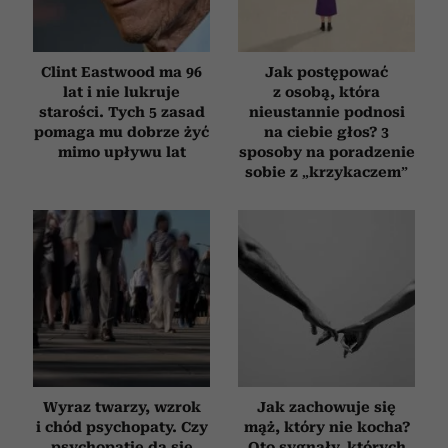
Clint Eastwood ma 96
Jak postępować
lat i nie lukruje
z osobą, która
starości. Tych 5 zasad
nieustannie podnosi
pomaga mu dobrze żyć
na ciebie głos? 3
mimo upływu lat
sposoby na poradzenie
sobie z „krzykaczem”
Wyraz twarzy, wzrok
Jak zachowuje się
i chód psychopaty. Czy
mąż, który nie kocha?
psychopatię da się
Oto sygnały, których