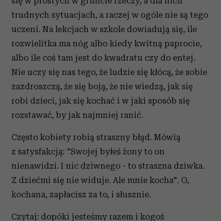
się w prostych w gruncie rzeczy, a dla nich
trudnych sytuacjach, a raczej w ogóle nie są tego
uczeni. Na lekcjach w szkole dowiadują się, ile
rozwielitka ma nóg albo kiedy kwitną paprocie,
albo ile coś tam jest do kwadratu czy do entej.
Nie uczy się nas tego, że ludzie się kłócą, że sobie
zazdroszczą, że się boją, że nie wiedzą, jak się
robi dzieci, jak się kochać i w jaki sposób się
rozstawać, by jak najmniej ranić.
Często kobiety robią straszny błąd. Mówią
z satysfakcją: "Swojej byłeś żony to on
nienawidzi. I nic dziwnego - to straszna dziwka.
Z dziećmi się nie widuje. Ale mnie kocha". O,
kochana, zapłacisz za to, i słusznie.
Czytaj: dopóki jesteśmy razem i kogoś