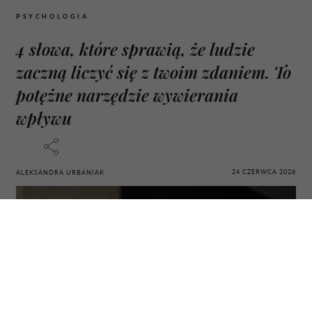
PSYCHOLOGIA
4 słowa, które sprawią, że ludzie
zaczną liczyć się z twoim zdaniem. To
potężne narzędzie wywierania
wpływu
24 CZERWCA 2026
ALEKSANDRA URBANIAK