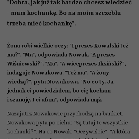
"Dobra, jak już tak bardzo chcesz wiedzieć
- mam kochankę. Bo na moim szczeblu
trzeba mieć kochankę".
Żona robi wielkie oczy: "I prezes Kowalski też
ma?". "Ma", odpowiada Nowak. "A prezes
Wiśniewski?". "Ma". "A wiceprezes Iksiński?",
indaguje Nowakowa. "Też ma". "A żony
wiedzą?", pyta Nowakowa. "No co ty. Ja
jednak ci powiedziałem, bo cię kocham
i szanuję. I ci ufam", odpowiada mąż.
Nazajutrz Nowakowie przychodzą na bankiet.
Nowakowa pyta po cichu: "Są tutaj te wszystkie
kochanki?". Na co Nowak: "Oczywiście". "A która