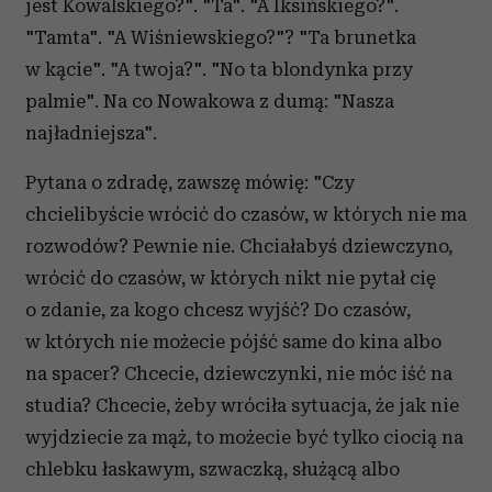
jest Kowalskiego?". "Ta". "A Iksińskiego?".
"Tamta". "A Wiśniewskiego?"? "Ta brunetka
w kącie". "A twoja?". "No ta blondynka przy
palmie". Na co Nowakowa z dumą: "Nasza
najładniejsza".
Pytana o zdradę, zawszę mówię: "Czy
chcielibyście wrócić do czasów, w których nie ma
rozwodów? Pewnie nie. Chciałabyś dziewczyno,
wrócić do czasów, w których nikt nie pytał cię
o zdanie, za kogo chcesz wyjść? Do czasów,
w których nie możecie pójść same do kina albo
na spacer? Chcecie, dziewczynki, nie móc iść na
studia? Chcecie, żeby wróciła sytuacja, że jak nie
wyjdziecie za mąż, to możecie być tylko ciocią na
chlebku łaskawym, szwaczką, służącą albo