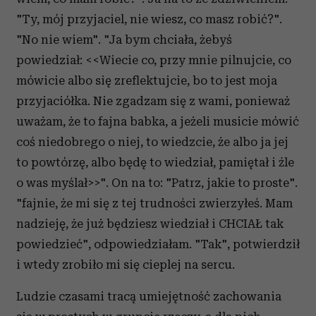
"Ty, mój przyjaciel, nie wiesz, co masz robić?".
"No nie wiem". "Ja bym chciała, żebyś
powiedział: <<Wiecie co, przy mnie pilnujcie, co
mówicie albo się zreflektujcie, bo to jest moja
przyjaciółka. Nie zgadzam się z wami, ponieważ
uważam, że to fajna babka, a jeżeli musicie mówić
coś niedobrego o niej, to wiedzcie, że albo ja jej
to powtórzę, albo będę to wiedział, pamiętał i źle
o was myślał>>". On na to: "Patrz, jakie to proste".
"fajnie, że mi się z tej trudności zwierzyłeś. Mam
nadzieję, że już będziesz wiedział i CHCIAŁ tak
powiedzieć", odpowiedziałam. "Tak", potwierdził
i wtedy zrobiło mi się cieplej na sercu.
Ludzie czasami tracą umiejętność zachowania