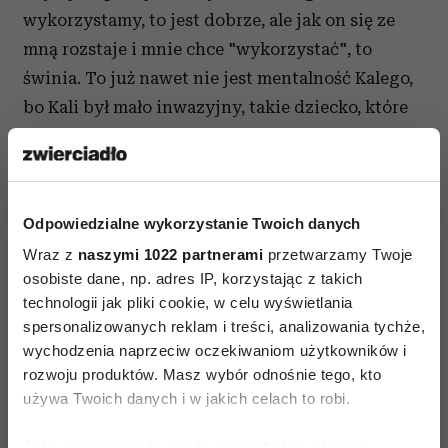
wykorzystamy, to jest dobrze, ale jak on się ze
mną rozstaje i mnie chce "wykorzystać", to
świnia. To już nawet nie jest mentalność Kalego,
bo Kali był mało inwazyjny, takie dziecko, które
chce jak najwięcej dla siebie. A ci dorośli, już
przecież nie dzieci, chcą świadomie, inwazyjnie
zaszkodzić innym.
Odpowiedzialne wykorzystanie Twoich danych
Albo kobieta płacze: "Przecież obiecał,
Wraz z
naszymi 1022 partnerami
przetwarzamy Twoje
powiedział, że na zawsze, że tylko ja, że nikt inny,
osobiste dane, np. adres IP, korzystając z takich
że w ogóle beze mnie życia nie ma, i teraz to samo
technologii jak pliki cookie, w celu wyświetlania
mówi innej". A jeśli to rozwodnik albo chłop po
spersonalizowanych reklam i treści, analizowania tychże,
wychodzenia naprzeciw oczekiwaniom użytkowników i
przejściach, to przecież wiadomo, ze przedtem
rozwoju produktów. Masz wybór odnośnie tego, kto
też już wielu kobietom takie słowa mówił
używa Twoich danych i w jakich celach to robi.
i przysięgi składał.
Jeśli wyrazisz na to zgodę, chcielibyśmy również: