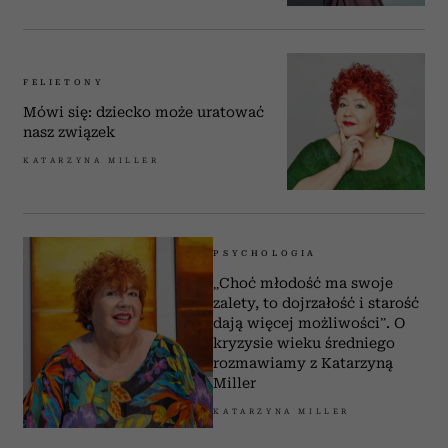
FELIETONY
Mówi się: dziecko może uratować
nasz związek
KATARZYNA MILLER
PSYCHOLOGIA
„Choć młodość ma swoje
zalety, to dojrzałość i starość
dają więcej możliwości”. O
kryzysie wieku średniego
rozmawiamy z Katarzyną
Miller
KATARZYNA MILLER