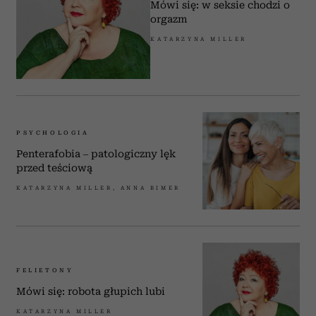
Mówi się: w seksie chodzi o
orgazm
KATARZYNA MILLER
PSYCHOLOGIA
Penterafobia – patologiczny lęk
przed teściową
KATARZYNA MILLER, ANNA BIMER
FELIETONY
Mówi się: robota głupich lubi
KATARZYNA MILLER