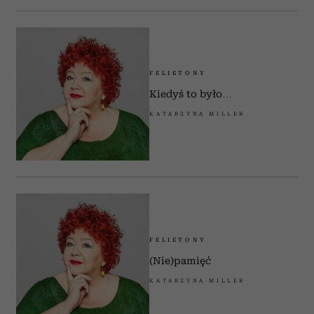
FELIETONY
Kiedyś to było…
KATARZYNA MILLER
FELIETONY
(Nie)pamięć
KATARZYNA MILLER