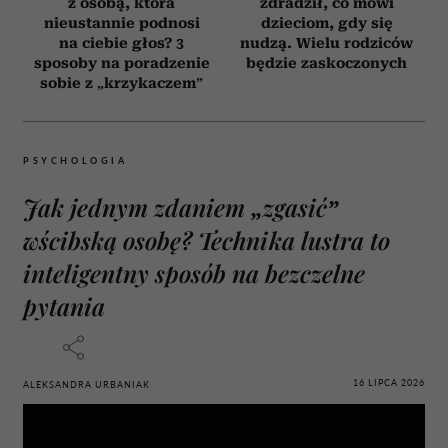
z osobą, która
zdradził, co mówi
nieustannie podnosi
dzieciom, gdy się
na ciebie głos? 3
nudzą. Wielu rodziców
sposoby na poradzenie
będzie zaskoczonych
sobie z „krzykaczem”
PSYCHOLOGIA
Jak jednym zdaniem „zgasić”
wścibską osobę? Technika lustra to
inteligentny sposób na bezczelne
pytania
16 LIPCA 2026
ALEKSANDRA URBANIAK