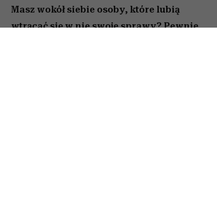
Masz wokół siebie osoby, które lubią
wtrącać się w nie swoje sprawy? Pewnie
najchętniej powiedziałabyś im „odczep
się” (albo mocniej) – jednak nie chcesz
zaogniać sytuacji. Tym bardziej, że
wścibstwo to często domena naszych
najbliższych członków rodziny. Jak dać
im do zrozumienia, że nie życzysz sobie
pytań o twoje prywatne sprawy? Jest na
to sposób.
Mowa o
technice lustra
.
To inteligentna i
taktowna metoda radzenia sobie ze zbyt