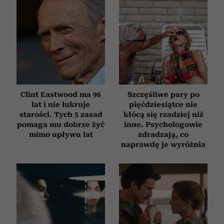
Clint Eastwood ma 96
Szczęśliwe pary po
lat i nie lukruje
pięćdziesiątce nie
starości. Tych 5 zasad
kłócą się rzadziej niż
pomaga mu dobrze żyć
inne. Psychologowie
mimo upływu lat
zdradzają, co
naprawdę je wyróżnia